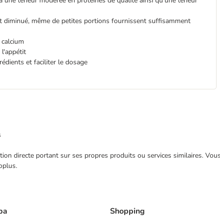
 à une teneur modérée en protéines de qualité ainsi qu'une teneur
 est diminué, même de petites portions fournissent suffisamment
 calcium
l'appétit
rédients et faciliter le dosage
s
ection directe portant sur ses propres produits ou services similaires. V
oplus.
ba
Shopping