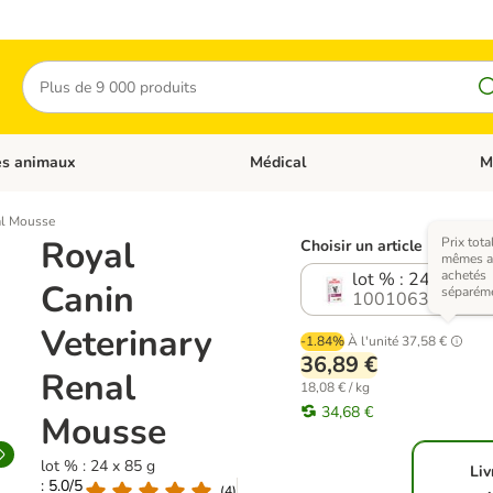
Rechercher
es animaux
Médical
M
 les catégories: Chats
Dérouler les catégories: Autres anima
Déro
al Mousse
Royal
Prix tota
Choisir un article (3 varian
mêmes ar
achetés
lot % : 24 x 85 g
Canin
séparém
1001063.1
Veterinary
-1.84%
À l'unité
37,58 €
36,89 €
Renal
18,08 € / kg
34,68 €
Mousse
lot % : 24 x 85 g
Liv
: 5.0/5
(
4
)