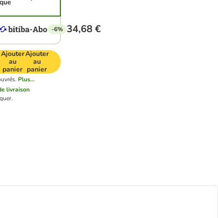
ique
34,68 €
-6%
Ajouter
Ajouter
au
au
panier
panier
ouvrés.
Plus...
de livraison
quer.