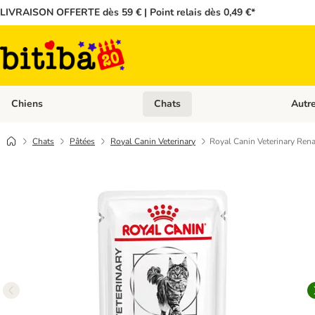
LIVRAISON OFFERTE dès 59 € | Point relais dès 0,49 €*
Chiens
Chats
Autr
Dérouler les catégories: Chiens
Dérouler
Chats
Pâtées
Royal Canin Veterinary
Royal Canin Veterinary Ren