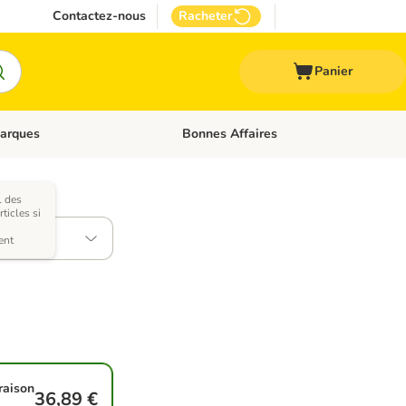
Contactez-nous
Racheter
Panier
arques
Bonnes Affaires
ux
uler les catégories: Médical
Dérouler les catégories: Marques
l des
tes)
ticles si
ent
raison
36,89 €