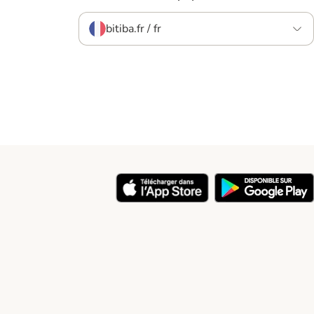
bitiba.fr / fr
y