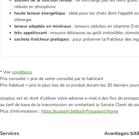
soutien de la fonction rénale
: ne surcharge pas les reins grâce
réduite en phosphore
haute teneur énergétique
: idéal pour les chats dont l'appétit
d’énergie
teneur adaptée en minéraux
: teneurs réduites en vitamine D et
très appétissant
: mousse délicieuse au goût irrésistible, stimule 
sachets fraîcheur pratiques
: pour préserver la fraîcheur des ing
* Voir
conditions
Prix conseillé = prix de vente conseillé par le fabricant
Prix habituel = prix le plus bas de ce produit durant les 30 derniers jour
zooplus est en droit d’utiliser votre adresse e‑mail à des fins de prosp
au tarif de base de la transmission, en contactant le Service Client de zo
Plus d’informations :
https://support.bitiba.fr/fr/support/home
Services
Avantages biti