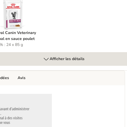
auce poisson
oyal Canin Veterinary Renal en sauce poulet
al Canin Veterinary
al en sauce poulet
 % : 24 x 85 g
Afficher les détails
ndées
Avis