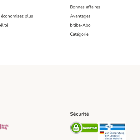
Bonnes affaires
 économisez plus
Avantages
lité
bitiba-Abo
Catégorie
Sécurité
t Shipping Method
S Shipping Method
Mondial relay Shipping Method
Security
Securit