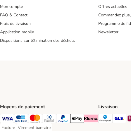
Mon compte
Offres actuelles
FAQ & Contact
Commandez plus,
Frais de livraison
Programme de fidé
Application mobile
Newsletter
Dispositions sur l’élimination des déchets
Moyens de paiement
Livraison
Chronopos
GL
Visa Payment Method
carte bleue Payment Method
Master Card Payment Method
Diners Club Payment Method
Paypal Payment Method
Apple Pay Payment Method
Klarna Payment Method
Facture
Virement bancaire
Facture Payment Method
Virement bancaire Payment Method