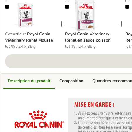
Royal Canin Veterinary Renal Mousse
Royal Canin Veterinary Renal en s
R
Cet article
:
Royal Canin
Royal Canin Veterinary
Roy
Veterinary Renal Mousse
Renal en sauce poisson
Ren
lot % : 24 x 85 g
lot % : 24 x 85 g
lot
Description du produit
Composition
Quantités recomma