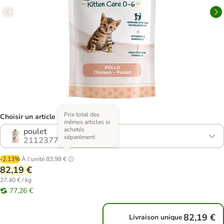
Prix total des
Choisir un article (2 variantes)
mêmes articles si
achetés
poulet
séparément
2112377.0
-2.13%
À l'unité
83,98 €
82,19 €
27,40 € / kg
77,26 €
82,19 €
Livraison unique