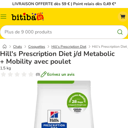
LIVRAISON OFFERTE dès 59 € | Point relais dès 0,49 €*
Menu
Rechercher
Chats
Croquettes
Hill's Prescription Diet
Hill's Prescription Diet
Hill's Prescription Diet j/d Metabolic
+ Mobility avec poulet
1,5 kg
Ecrivez un avis
(
0
)