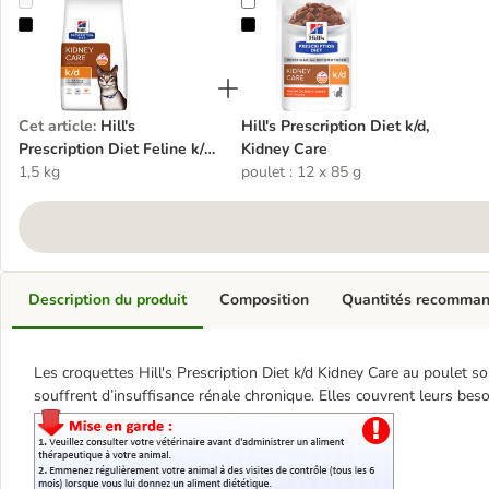
Hill's Prescription Diet Feline k/d Kidney Care poulet
Hill's Prescription Diet k/d, Kidney
Cet article
:
Hill's
Hill's Prescription Diet k/d,
Prescription Diet Feline k/d
Kidney Care
Kidney Care poulet
1,5 kg
poulet : 12 x 85 g
Description du produit
Composition
Quantités recomma
Les croquettes Hill's Prescription Diet k/d Kidney Care au poulet s
souffrent d’insuffisance rénale chronique. Elles couvrent leurs besoi