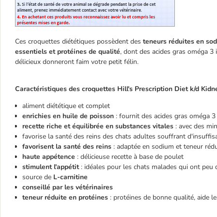
Ces croquettes diététiques possèdent des
teneurs réduites en so
essentiels et protéines de qualité
, dont des acides gras oméga 3 
délicieux donneront faim votre petit félin.
Caractéristiques des croquettes Hill's Prescription Diet k/d Kid
aliment diététique et complet
enrichies en huile de poisson
: fournit des acides gras oméga 3
recette riche et équilibrée en substances vitales
: avec des min
favorise la santé des reins des chats adultes souffrant d'insuff
favorisent la santé des reins
: adaptée en sodium et teneur réd
haute appétence
: délicieuse recette à base de poulet
stimulent l'appétit
: idéales pour les chats malades qui ont peu 
source de
L-carnitine
conseillé par les vétérinaires
teneur réduite en protéines
: protéines de bonne qualité, aide le