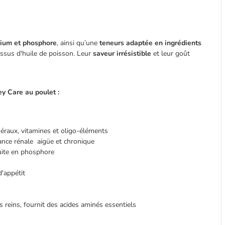
dium et phosphore
, ainsi qu’une
teneurs adaptée en ingrédients
issus d'huile de poisson. Leur
saveur irrésistible
et leur goût
ney Care au poulet :
éraux, vitamines et oligo-éléments
isance rénale aigüe et chronique
uite en phosphore
d'appétit
s reins, fournit des acides aminés essentiels