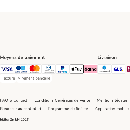
Moyens de paiement
Livraison
Chronopos
GL
Visa Payment Method
carte bleue Payment Method
Master Card Payment Method
Diners Club Payment Method
Paypal Payment Method
Apple Pay Payment Method
Klarna Payment Method
Facture
Virement bancaire
Facture Payment Method
Virement bancaire Payment Method
FAQ & Contact
Conditions Générales de Vente
Mentions légales
Renoncer au contrat ici
Programme de fidélité
Application mobile
bitiba GmbH
2026