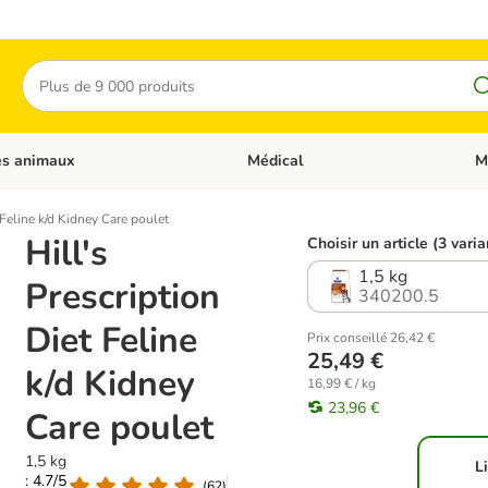
Rechercher
es animaux
Médical
M
 les catégories: Chats
Dérouler les catégories: Autres anima
Déro
 Feline k/d Kidney Care poulet
Hill's
Choisir un article (3 vari
1,5 kg
Prescription
340200.5
Diet Feline
Prix conseillé 26,42 €
25,49 €
k/d Kidney
16,99 € / kg
23,96 €
Care poulet
1,5 kg
L
: 4.7/5
(
62
)