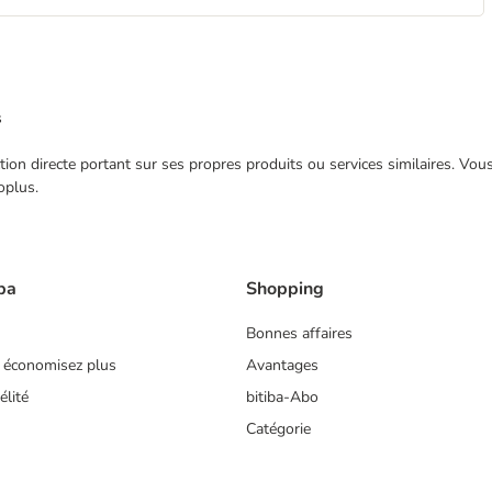
s
ection directe portant sur ses propres produits ou services similaires. V
oplus.
ba
Shopping
Bonnes affaires
 économisez plus
Avantages
lité
bitiba-Abo
Catégorie