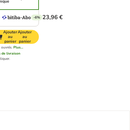
nique
23,96 €
-6%
Ajouter
Ajouter
au
au
panier
panier
s ouvrés.
Plus...
s de livraison
liquer.