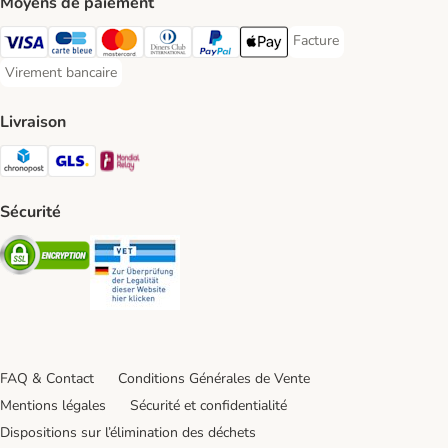
Moyens de paiement
Facture
Facture Payment Metho
Visa Payment Method
carte bleue Payment Method
Master Card Payment Method
Diners Club Payment Method
Paypal Payment Method
Apple Pay Payment Method
Virement bancaire
Virement bancaire Payment Method
Livraison
Chronopost Shipping Method
GLS Shipping Method
Mondial relay Shipping Method
Sécurité
Security
Security
FAQ & Contact
Conditions Générales de Vente
Mentions légales
Sécurité et confidentialité
Dispositions sur l’élimination des déchets