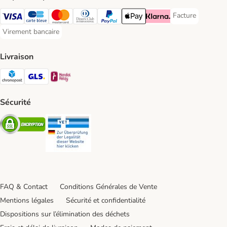
Facture
Facture Payment
Visa Payment Method
carte bleue Payment Method
Master Card Payment Method
Diners Club Payment Method
Paypal Payment Method
Apple Pay Payment Method
Klarna Payment Method
Virement bancaire
Virement bancaire Payment Method
Livraison
Chronopost Shipping Method
GLS Shipping Method
Mondial relay Shipping Method
Sécurité
Security
Security
FAQ & Contact
Conditions Générales de Vente
Mentions légales
Sécurité et confidentialité
Dispositions sur l’élimination des déchets