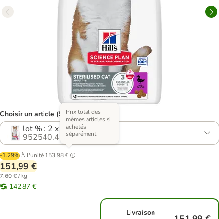
Prix total des
Choisir un article (5 variantes)
mêmes articles si
achetés
lot % : 2 x 10 kg
séparément
952540.4
-1.29%
À l'unité
153,98 €
151,99 €
7,60 € / kg
142,87 €
Livraison
151,99 €