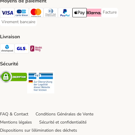
Moyens de paiement
Facture
Facture Payment
Visa Payment Method
carte bleue Payment Method
Master Card Payment Method
Diners Club Payment Method
Paypal Payment Method
Apple Pay Payment Method
Klarna Payment Method
Virement bancaire
Virement bancaire Payment Method
Livraison
Chronopost Shipping Method
GLS Shipping Method
Mondial relay Shipping Method
Sécurité
Security
Security
FAQ & Contact
Conditions Générales de Vente
Mentions légales
Sécurité et confidentialité
Dispositions sur l’élimination des déchets