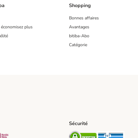
ba
Shopping
Bonnes affaires
 économisez plus
Avantages
lité
bitiba-Abo
Catégorie
Sécurité
t Shipping Method
S Shipping Method
Mondial relay Shipping Method
Security
Securit