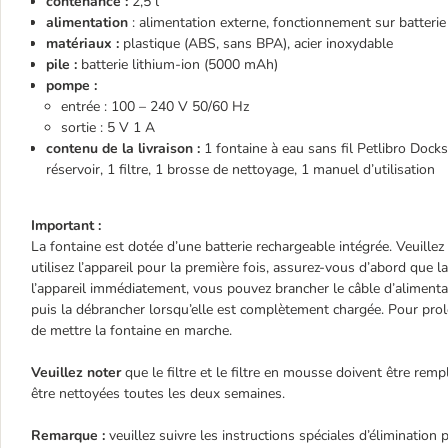
contenance :
2,5 l
alimentation
: alimentation externe, fonctionnement sur batterie
matériaux :
plastique (ABS, sans BPA), acier inoxydable
pile :
batterie lithium-ion (5000 mAh)
pompe :
entrée : 100 – 240 V 50/60 Hz
sortie : 5 V 1 A
contenu de la livraison :
1 fontaine à eau sans fil Petlibro Dock
réservoir, 1 filtre, 1 brosse de nettoyage, 1 manuel d’utilisation
Important :
La fontaine est dotée d’une batterie rechargeable intégrée. Veuillez 
utilisez l’appareil pour la première fois, assurez-vous d’abord que 
l’appareil immédiatement, vous pouvez brancher le câble d’alimenta
puis la débrancher lorsqu’elle est complètement chargée. Pour prolo
de mettre la fontaine en marche.
Veuillez noter
que le filtre et le filtre en mousse doivent être re
être nettoyées toutes les deux semaines.
Remarque :
veuillez suivre les instructions spéciales d’élimination