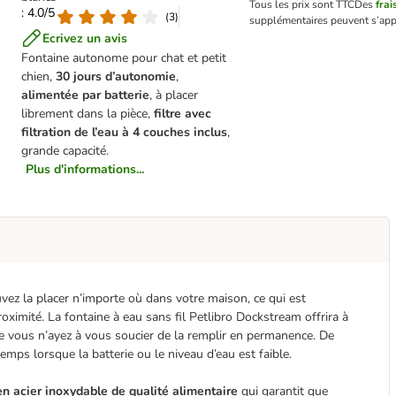
Tous les prix sont TTC
Des
frai
: 4.0/5
(
3
)
supplémentaires peuvent s’app
Ecrivez un avis
Fontaine autonome pour chat et petit
chien,
30 jours d’autonomie
,
alimentée par batteri
e
, à placer
librement dans la pièce,
filtre avec
filtration de l’eau à 4 couches inclus
,
grande capacité.
Plus d'informations...
vez la placer n’importe où dans votre maison, ce qui est
roximité. La fontaine à eau sans fil Petlibro Dockstream offrira à
e vous n’ayez à vous soucier de la remplir en permanence. De
emps lorsque la batterie ou le niveau d’eau est faible.
en acier inoxydable de qualité alimentaire
qui garantit que