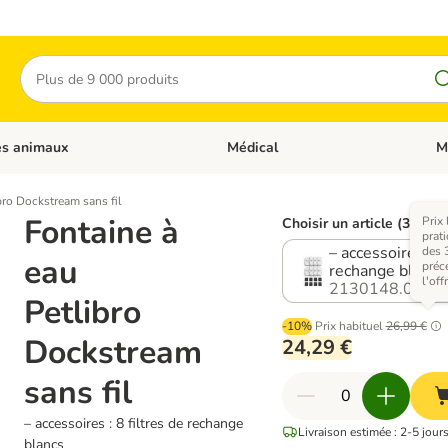
Rechercher
es animaux
Médical
M
 les catégories: Chats
Dérouler les catégories: Autres anima
Déro
bro Dockstream sans fil
Fontaine à
Prix 
Choisir un article (3 varia
prat
– accessoires : 8
des 
eau
préc
rechange blancs
l'offr
2130148.0
Petlibro
-10%
Prix habituel
26,99 €
Dockstream
24,29 €
sans fil
– accessoires : 8 filtres de rechange
Livraison estimée : 2-5 jour
blancs