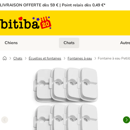
LIVRAISON OFFERTE dès 59 € | Point relais dès 0,49 €*
Chiens
Chats
Autr
Dérouler les catégories: Chiens
Dérouler
Chats
Écuelles et fontaines
Fontaines à eau
Fontaine à eau Petli