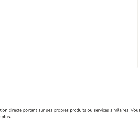
s
ection directe portant sur ses propres produits ou services similaires. V
oplus.