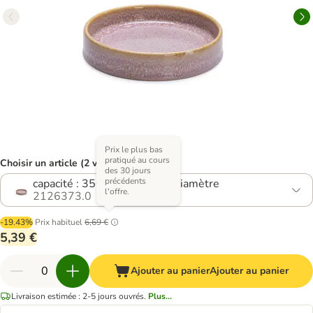
Prix le plus bas
pratiqué au cours
Choisir un article (2 variantes)
des 30 jours
précédents
capacité : 350 ml, 15 cm de diamètre
l'offre.
2126373.0
-19.43%
Prix habituel
6,69 €
5,39 €
Ajouter au panier
Ajouter au panier
Livraison estimée : 2-5 jours ouvrés.
Plus...