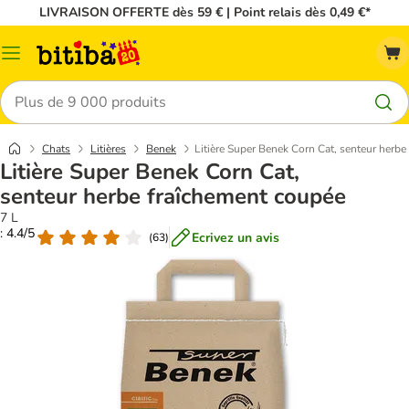
LIVRAISON OFFERTE dès 59 € | Point relais dès 0,49 €*
Menu
Rechercher
Chats
Litières
Benek
Litière Super Benek Corn Cat, senteur herb
Litière Super Benek Corn Cat,
senteur herbe fraîchement coupée
7 L
: 4.4/5
Ecrivez un avis
(
63
)