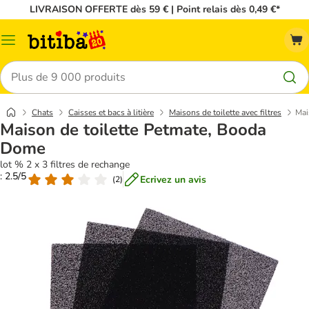
LIVRAISON OFFERTE dès 59 € | Point relais dès 0,49 €*
Menu
Rechercher
Chats
Caisses et bacs à litière
Maisons de toilette avec filtres
Mai
Maison de toilette Petmate, Booda
Dome
lot % 2 x 3 filtres de rechange
: 2.5/5
Ecrivez un avis
(
2
)