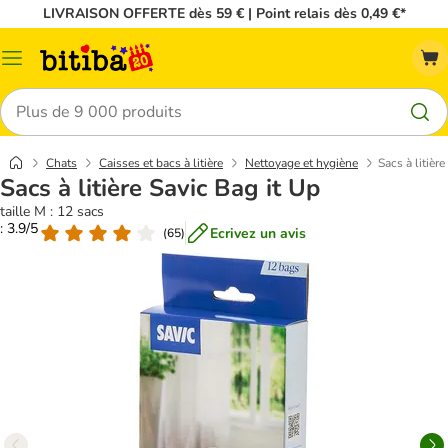
LIVRAISON OFFERTE dès 59 € | Point relais dès 0,49 €*
Menu
Rechercher
Chats
Caisses et bacs à litière
Nettoyage et hygiène
Sacs à litièr
Sacs à litière Savic Bag it Up
taille M : 12 sacs
: 3.9/5
Ecrivez un avis
(
65
)