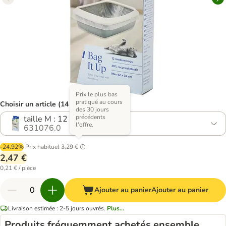
Prix le plus bas
pratiqué au cours
Choisir un article (14 variantes)
des 30 jours
précédents
taille M : 12 sacs
l'offre.
631076.0
-24.92%
Prix habituel
3,29 €
2,47 €
0,21 € / pièce
Ajouter au panier
Ajouter au panier
Livraison estimée : 2-5 jours ouvrés.
Plus...
Produits fréquemment achetés ensemble