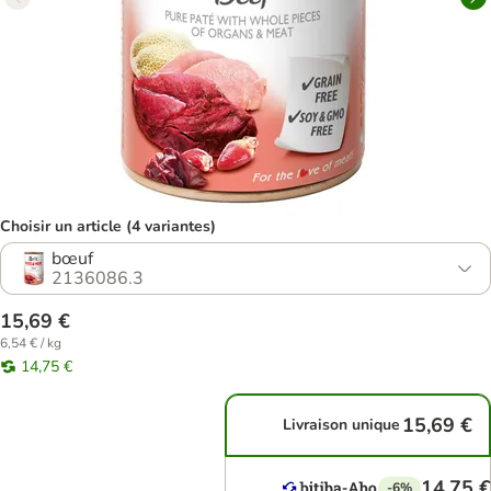
Choisir un article (4 variantes)
bœuf
2136086.3
15,69 €
6,54 € / kg
14,75 €
15,69 €
Livraison unique
14,75 €
-6%