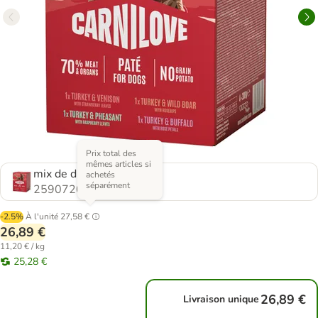
Prix total des
mêmes articles si
mix de dinde (4 variétés)
achetés
séparément
2590720.0
-2.5%
À l'unité
27,58 €
26,89 €
11,20 € / kg
25,28 €
26,89 €
Livraison unique