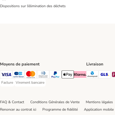
Dispositions sur l’élimination des déchets
Moyens de paiement
Livraison
Chronopos
GL
Visa Payment Method
carte bleue Payment Method
Master Card Payment Method
Diners Club Payment Method
Paypal Payment Method
Apple Pay Payment Method
Klarna Payment Method
Facture
Virement bancaire
Facture Payment Method
Virement bancaire Payment Method
FAQ & Contact
Conditions Générales de Vente
Mentions légales
Renoncer au contrat ici
Programme de fidélité
Application mobile