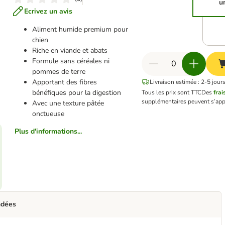
u
Ecrivez un avis
Aliment humide premium pour
chien
Riche en viande et abats
Formule sans céréales ni
pommes de terre
Apportant des fibres
Livraison estimée : 2-5 jour
bénéfiques pour la digestion
Tous les prix sont TTC
Des
frai
supplémentaires peuvent s’app
Avec une texture pâtée
onctueuse
Plus d'informations...
ndées