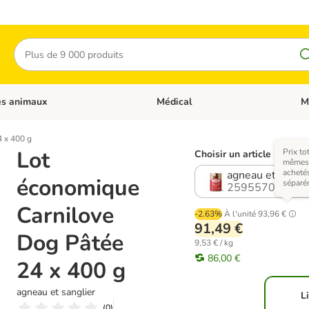
Rechercher
es animaux
Médical
M
 les catégories: Chats
Dérouler les catégories: Autres anima
Déro
 x 400 g
Lot
Prix to
Choisir un article (3 varia
mêmes a
acheté
agneau et sangli
économique
séparé
2595570.1
Carnilove
-2.63%
À l'unité
93,96 €
91,49 €
Dog Pâtée
9,53 € / kg
86,00 €
24 x 400 g
agneau et sanglier
L
(
0
)