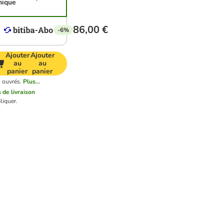
nique
86,00 €
-6%
Ajouter
Ajouter
au
au
panier
panier
s ouvrés.
Plus...
s de livraison
liquer.