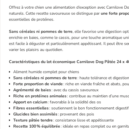
Offrez à votre chien une alimentation d’exception avec Carnilove 
naturels. Cette recette savoureuse se distingue par
une forte propo
essentielles de protéines.
Sans céréales ni pommes de terre
, elle favorise une digestion op
enrichie en baies, comme le cassis, pour une touche aromatique un
est facile à déguster et particulièrement appétissant. Il peut êtr
varier les plaisirs au quotidien.
Caractéristiques du lot économique Carnilove Dog Pâtée 24 x 40
Aliment humide complet pour chiens
Sans céréales ni pommes de terre
: haute tolérance et digestion
Forte proportion de viande
: riche en viande fraîche et abats, p
Agrémenté de baies
: avec du cassis savoureux
Riche en protéines animales
: contribue au maintien d’une mus
Apport en calcium
: favorable à la solidité des os
Fibres essentielles
: soutiennent le bon fonctionnement digestif
Glucides bien assimilés
: provenant des pois
Texture pâtée tendre
: consistance lisse et appétissante
Recette 100 % équilibrée
: idéale en repas complet ou en garni