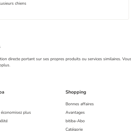
lusieurs chiens
s
ection directe portant sur ses propres produits ou services similaires. V
oplus.
ba
Shopping
Bonnes affaires
 économisez plus
Avantages
lité
bitiba-Abo
Catégorie