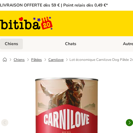
LIVRAISON OFFERTE dès 59 € | Point relais dès 0,49 €*
Chiens
Chats
Autr
Dérouler les catégories: Chiens
Dérouler
Chiens
Pâtées
Carnilove
Lot économique Carnilove Dog Pâtée 24