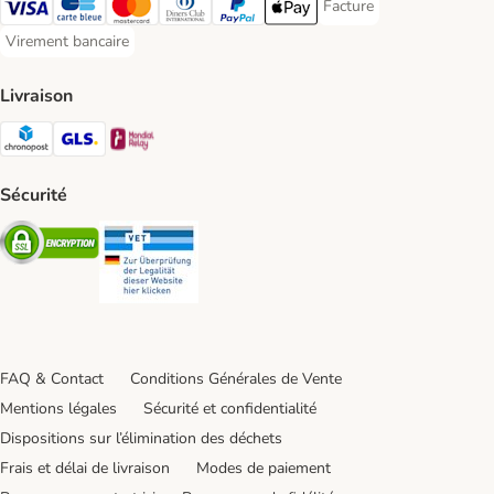
Facture
Facture Payment Metho
Visa Payment Method
carte bleue Payment Method
Master Card Payment Method
Diners Club Payment Method
Paypal Payment Method
Apple Pay Payment Method
Virement bancaire
Virement bancaire Payment Method
Livraison
Chronopost Shipping Method
GLS Shipping Method
Mondial relay Shipping Method
Sécurité
Security
Security
FAQ & Contact
Conditions Générales de Vente
Mentions légales
Sécurité et confidentialité
Dispositions sur l’élimination des déchets
Frais et délai de livraison
Modes de paiement