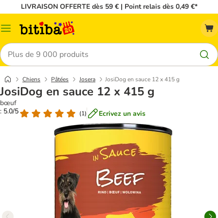
LIVRAISON OFFERTE dès 59 € | Point relais dès 0,49 €*
Menu
Rechercher
Chiens
Pâtées
Josera
JosiDog en sauce 12 x 415 g
JosiDog en sauce 12 x 415 g
bœuf
: 5.0/5
Ecrivez un avis
(
1
)