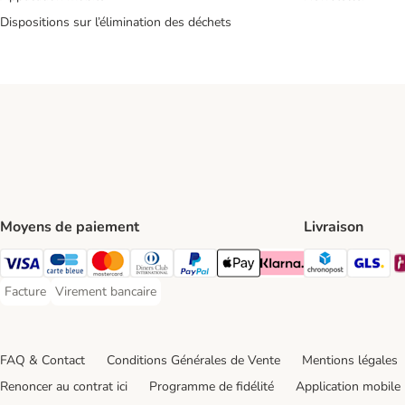
Dispositions sur l’élimination des déchets
Moyens de paiement
Livraison
Chronopos
GL
Visa Payment Method
carte bleue Payment Method
Master Card Payment Method
Diners Club Payment Method
Paypal Payment Method
Apple Pay Payment Method
Klarna Payment Method
Facture
Virement bancaire
Facture Payment Method
Virement bancaire Payment Method
FAQ & Contact
Conditions Générales de Vente
Mentions légales
Renoncer au contrat ici
Programme de fidélité
Application mobile