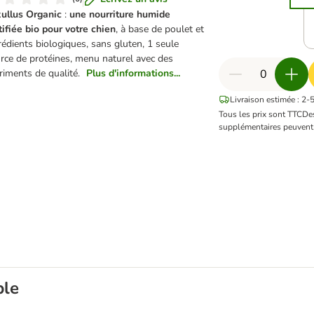
ullus Organic
:
une nourriture humide
tifiée bio pour votre chien
, à base de poulet et
rédients biologiques, sans gluten, 1 seule
rce de protéines, menu naturel avec des
riments de qualité.
Plus d'informations...
Livraison estimée : 2-5
Tous les prix sont TTC
De
supplémentaires peuvent 
ble