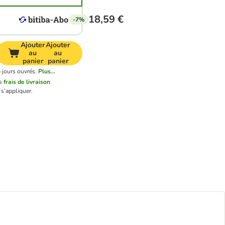
18,59 €
-7%
Ajouter
Ajouter
au
au
panier
panier
 jours ouvrés.
Plus...
s
frais de livraison
s’appliquer.