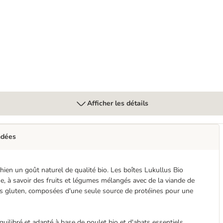
gettes (sans gluten) pour chien
Afficher les détails
ndées
hien un goût naturel de qualité bio. Les boîtes Lukullus Bio
ue, à savoir des fruits et légumes mélangés avec de la viande de
sans gluten, composées d'une seule source de protéines pour une
quilibré et adapté à base de poulet bio et d'abats essentiels,