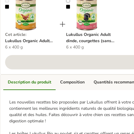
Lukullus Organic Adult poulet, carottes (sans gluten) pour chien
Lukullus Organic Adult dinde, cour
Cet article
:
Lukullus Organic Adult
Lukullus Organic Adult
dinde, courgettes (sans
poulet, carottes (sans
6 x 400 g
gluten) pour chien
6 x 400 g
gluten) pour chien
Description du produit
Composition
Quantités recomma
Les nouvelles recettes bio proposées par Lukullus offrent à votre c
contiennent les meilleures ingrédients naturels de qualité biologiq
qualité et des huiles. Faites découvrir à votre chien ces recettes 
digestion optimale !
Les boîtes Lukullus Bio au poulet, riz et carottes offrent un repas é