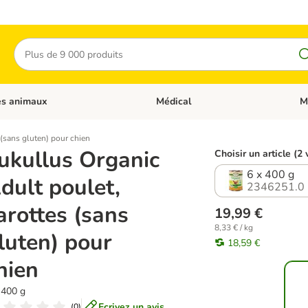
Rechercher
es animaux
Médical
M
 les catégories: Chats
Dérouler les catégories: Autres anima
Déro
 (sans gluten) pour chien
ukullus Organic
Choisir un article (2 
6 x 400 g
dult poulet,
2346251.0
arottes (sans
19,99 €
8,33 € / kg
luten) pour
18,59 €
hien
 400 g
Ecrivez un avis
(
0
)