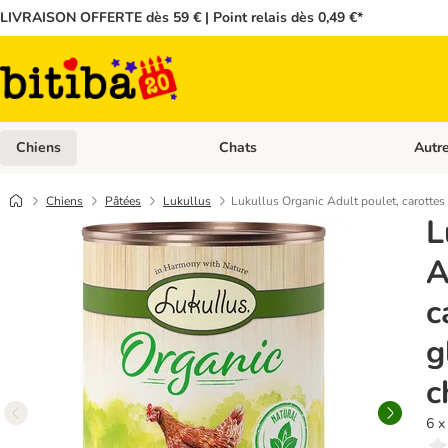
LIVRAISON OFFERTE dès 59 € | Point relais dès 0,49 €*
Chiens
Chats
Autr
Dérouler les catégories: Chiens
Dérouler
Chiens
Pâtées
Lukullus
Lukullus Organic Adult poulet, carottes
L
A
c
g
c
6 x