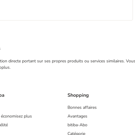
s
ection directe portant sur ses propres produits ou services similaires. V
oplus.
ba
Shopping
Bonnes affaires
 économisez plus
Avantages
lité
bitiba-Abo
Catégorie