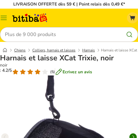
LIVRAISON OFFERTE dès 59 € | Point relais dès 0,49 €*
Menu
Rechercher
Chiens
Colliers, harnais et laisses
Harnais
Harnais et laisse XCat T
Harnais et laisse XCat Trixie, noir
noir
: 4.2/5
Ecrivez un avis
(
5
)