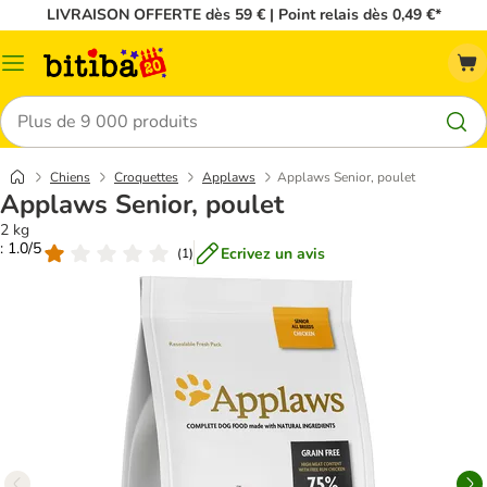
LIVRAISON OFFERTE dès 59 € | Point relais dès 0,49 €*
Menu
Rechercher
Chiens
Croquettes
Applaws
Applaws Senior, poulet
Applaws Senior, poulet
2 kg
: 1.0/5
Ecrivez un avis
(
1
)