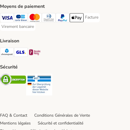
Moyens de paiement
Facture
Facture Payment Metho
Visa Payment Method
carte bleue Payment Method
Master Card Payment Method
Diners Club Payment Method
Paypal Payment Method
Apple Pay Payment Method
Virement bancaire
Virement bancaire Payment Method
Livraison
Chronopost Shipping Method
GLS Shipping Method
Mondial relay Shipping Method
Sécurité
Security
Security
FAQ & Contact
Conditions Générales de Vente
Mentions légales
Sécurité et confidentialité