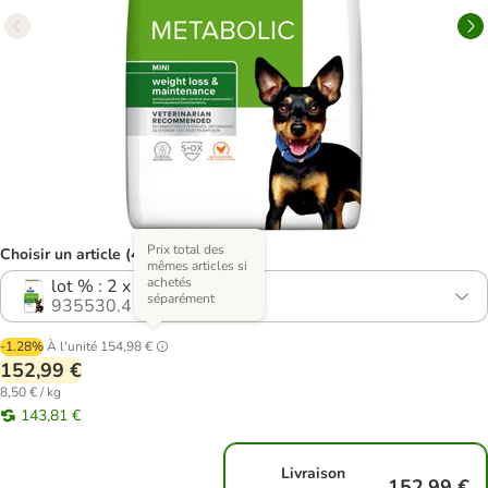
Prix total des
Choisir un article (4 variantes)
mêmes articles si
achetés
lot % : 2 x 9 kg
séparément
935530.4
-1.28%
À l'unité
154,98 €
152,99 €
8,50 € / kg
143,81 €
Livraison
152,99 €