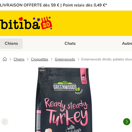
LIVRAISON OFFERTE dès 59 € | Point relais dès 0,49 €*
Chiens
Chats
Autr
Dérouler les catégories: Chiens
Dérouler
Chiens
Croquettes
Greenwoods
Greenwoods dinde, patates douce