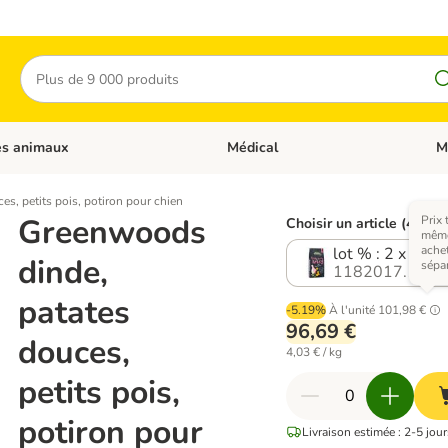
Rechercher
es animaux
Médical
M
 les catégories: Chats
Dérouler les catégories: Autres anima
Déro
s, petits pois, potiron pour chien
Greenwoods
Prix 
Choisir un article (4 vari
mêmes
ache
lot % : 2 x 12 k
dinde,
sépa
1182017.1
patates
-5.19%
À l'unité
101,98 €
96,69 €
douces,
4,03 € / kg
petits pois,
potiron pour
Livraison estimée : 2-5 jour