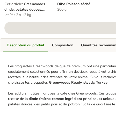
Cet article
:
Greenwoods
Dibo Poisson séché
dinde, patates douces,
200 g
petits pois, potiron pour
lot % : 2 x 12 kg
chien
Description du produit
Composition
Quantités recomma
Les croquettes Greenwoods de qualité premium ont une particulari
spécialement sélectionnés pour offrir un délicieux repas à votre
recettes, à la hauteur des attentes de votre animal. Si vous recherc
choisissez les croquettes
Greenwoods Ready, steady, Turkey
!
Les additifs inutiles n'ont pas la cote chez Greenwoods. Ces croquet
recette de la
dinde fraîche comme
ingrédient principal et unique
patates douces, des petits pois et du potiron : voilà de quoi faire l