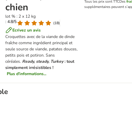
Tous les prix sont TTC
Des
fra
chien
supplémentaires peuvent s’app
lot % : 2 x 12 kg
: 4.8/5
(
18
)
Ecrivez un avis
Croquettes avec de la viande de dinde
fraîche comme ingrédient principal et
seule source de viande, patates douces,
petits pois et potiron. Sans
céréales.
Ready, steady, Turkey
: t
out
simplement irrésistibles !
Plus d'informations...
ble