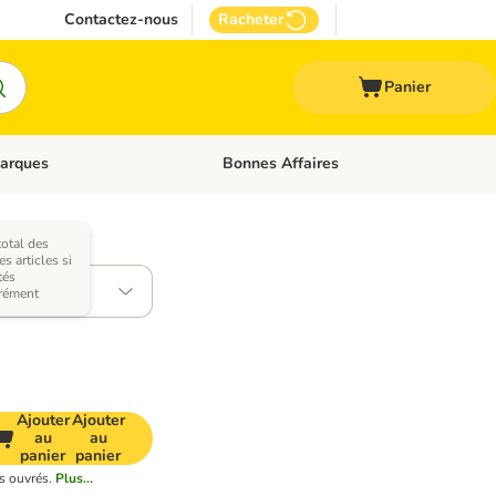
Contactez-nous
Racheter
Panier
arques
Bonnes Affaires
ux
uler les catégories: Médical
Dérouler les catégories: Marques
total des
antes)
 articles si
tés
g
rément
Ajouter
Ajouter
au
au
panier
panier
s ouvrés.
Plus...