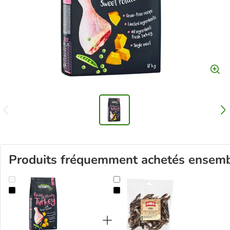
Produits fréquemment achetés ensem
Greenwoods dinde, patates douces, petits pois, potiron pour chien
Dibo Poisson séché