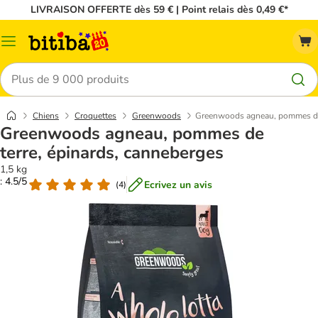
LIVRAISON OFFERTE dès 59 € | Point relais dès 0,49 €*
Menu
Rechercher
Chiens
Croquettes
Greenwoods
Greenwoods agneau, pommes de 
Greenwoods agneau, pommes de
terre, épinards, canneberges
1,5 kg
: 4.5/5
Ecrivez un avis
(
4
)