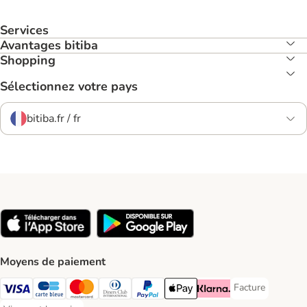
Services
Avantages bitiba
Shopping
Sélectionnez votre pays
bitiba.fr / fr
Moyens de paiement
Facture
Facture Payment
Visa Payment Method
carte bleue Payment Method
Master Card Payment Method
Diners Club Payment Method
Paypal Payment Method
Apple Pay Payment Method
Klarna Payment Method