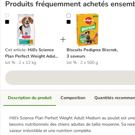
Produits fréquemment achetés ensem
Hill's Science Plan Perfect Weight Adult 1+ Medium Poulet
Biscuits Pedigree Biscrok, 3 saveu
Cet article
:
Hill's Science
Biscuits Pedigree Biscrok,
Plan Perfect Weight Adult
3 saveurs
1+ Medium Poulet
lot % : 2 x 12 kg
lot % : 2 x 500 g
Description du produit
Composition
Quantités recomma
Hill's Science Plan Perfect Weight Adult Medium au poulet est un
besoins nutritionnels des chiens adultes de taille moyenne. Sa rece
saveur irrésistible et une nutrition complète.