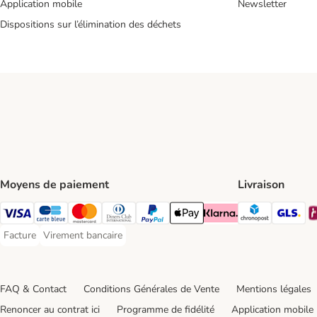
Application mobile
Newsletter
Dispositions sur l’élimination des déchets
Moyens de paiement
Livraison
Chronopos
GL
Visa Payment Method
carte bleue Payment Method
Master Card Payment Method
Diners Club Payment Method
Paypal Payment Method
Apple Pay Payment Method
Klarna Payment Method
Facture
Virement bancaire
Facture Payment Method
Virement bancaire Payment Method
FAQ & Contact
Conditions Générales de Vente
Mentions légales
Renoncer au contrat ici
Programme de fidélité
Application mobile