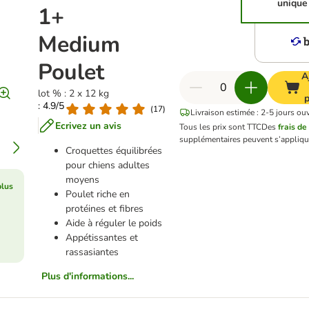
unique
1+
Medium
Poulet
A
lot % : 2 x 12 kg
p
: 4.9/5
(
17
)
Livraison estimée : 2-5 jours ou
Ecrivez un avis
Tous les prix sont TTC
Des
frais de
supplémentaires peuvent s’appliqu
Croquettes équilibrées
pour chiens adultes
moyens
plus
Poulet riche en
protéines et fibres
Aide à réguler le poids
Appétissantes et
rassasiantes
Plus d'informations...