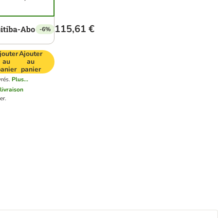
115,61 €
-6%
jouter
Ajouter
au
au
anier
panier
vrés.
Plus...
 livraison
er.