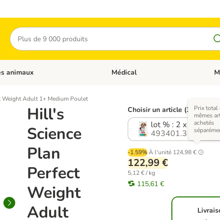
Rechercher
es animaux
Médical
M
 les catégories: Chats
Dérouler les catégories: Autres anima
Déro
ct Weight Adult 1+ Medium Poulet
Hill's
Prix total
Choisir un article (3 variante
mêmes art
achetés
lot % : 2 x 12 kg
Science
séparéme
493401.3
Plan
-1.59%
À l'unité
124,98 €
122,99 €
Perfect
5,12 € / kg
115,61 €
Weight
Adult
Livrai