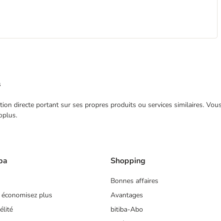
s
ection directe portant sur ses propres produits ou services similaires. V
oplus.
ba
Shopping
Bonnes affaires
 économisez plus
Avantages
lité
bitiba-Abo