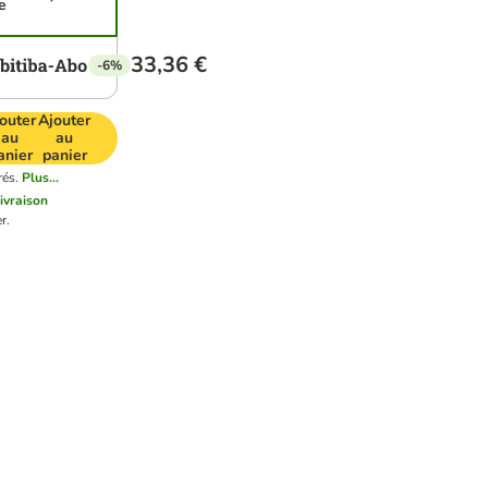
e
33,36 €
-6%
outer
Ajouter
au
au
anier
panier
rés.
Plus...
livraison
r.