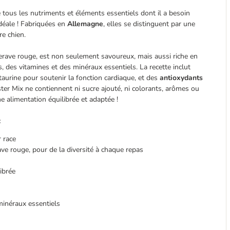
e tous les nutriments et éléments essentiels dont il a besoin
déale ! Fabriquées en
Allemagne
, elles se distinguent par une
re chien.
erave rouge, est non seulement savoureux, mais aussi riche en
s, des vitamines et des minéraux essentiels. La recette inclut
a taurine pour soutenir la fonction cardiaque, et des
antioxydants
er Mix ne contiennent ni sucre ajouté, ni colorants, arômes ou
une alimentation équilibrée et adaptée !
:
r race
ve rouge, pour de la diversité à chaque repas
librée
minéraux essentiels