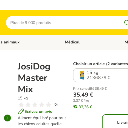
Rechercher
es animaux
Médical
M
 les catégories: Chats
Dérouler les catégories: Autres anima
Déro
JosiDog
Choisir un article (2 variantes
15 kg
Master
2136879.0
Mix
Prix conseillé 38,49 €
35,49 €
15 kg
2,37 € / kg
(
0
)
33,36 €
Ecrivez un avis
Aliment équilibré pour tous
Livra
les chiens adultes quelle