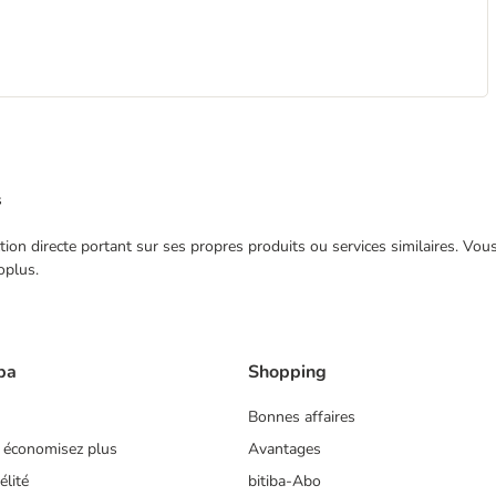
s
ection directe portant sur ses propres produits ou services similaires. V
oplus.
ba
Shopping
Bonnes affaires
 économisez plus
Avantages
lité
bitiba-Abo