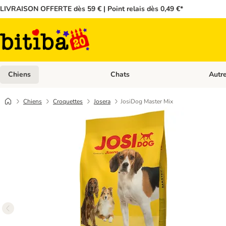
LIVRAISON OFFERTE dès 59 € | Point relais dès 0,49 €*
Chiens
Chats
Autr
Dérouler les catégories: Chiens
Dérouler
Chiens
Croquettes
Josera
JosiDog Master Mix