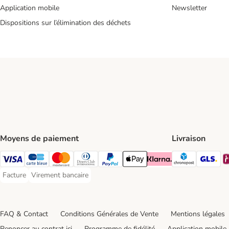
Application mobile
Newsletter
Dispositions sur l’élimination des déchets
Moyens de paiement
Livraison
Chronopos
GL
Visa Payment Method
carte bleue Payment Method
Master Card Payment Method
Diners Club Payment Method
Paypal Payment Method
Apple Pay Payment Method
Klarna Payment Method
Facture
Virement bancaire
Facture Payment Method
Virement bancaire Payment Method
FAQ & Contact
Conditions Générales de Vente
Mentions légales
Renoncer au contrat ici
Programme de fidélité
Application mobile