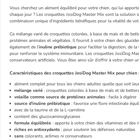
Vous cherchez un aliment équilibré pour votre chien, qui lui apport
chaque jour ? Les croquettes JosiDog Master Mix sont la solution i
combinaison unique d’ingrédients bénéfiques pour la vitalité de vot
Ce mélange varié de croquettes colorées, à base de maïs et de bett
protéines animales et végétales. Il fournit à votre chien des glucide
également de l’
inuline prébiotique
pour faciliter la digestion, de l
pour renforcer le système immunitaire. Les croquettes JosiDog Mast
conservateurs artificiels. Vous êtes ainsi sûr d’offrir à votre chien 
Caractéristiques des croquettes JosiDog Master Mix pour chien
aliment complet pour tous les chiens adultes quelle que soit leu
mélange varié
: croquettes colorées à base de maïs et de bettera
volaille comme source de protéines animales
: facile à digérer
source d'inuline prébiotique
: favorise une flore intestinale équi
avec de la taurine et de la L-carnitine
contient des glucosaminoglycanes
formule équilibrée
: apporte à votre chien des vitamines et des 
riches en antioxydants
: pour soutenir les défenses naturelles
sans
colorants, arômes ni conservateurs