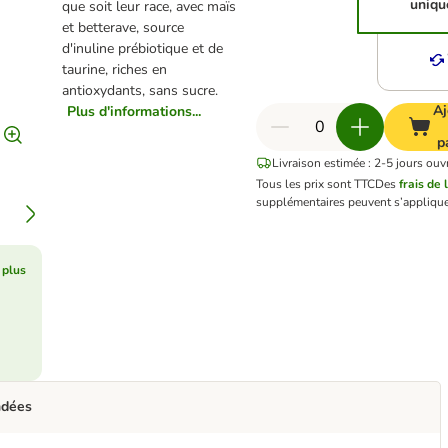
uniqu
que soit leur race, avec maïs
et betterave, source
d'inuline prébiotique et de
taurine, riches en
antioxydants, sans sucre.
Aj
Plus d'informations...
p
Livraison estimée : 2-5 jours ouv
Tous les prix sont TTC
Des
frais de 
supplémentaires peuvent s’applique
 plus
ndées