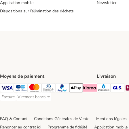
Application mobile
Newsletter
Dispositions sur l’élimination des déchets
Moyens de paiement
Livraison
Chronopos
GL
Visa Payment Method
carte bleue Payment Method
Master Card Payment Method
Diners Club Payment Method
Paypal Payment Method
Apple Pay Payment Method
Klarna Payment Method
Facture
Virement bancaire
Facture Payment Method
Virement bancaire Payment Method
FAQ & Contact
Conditions Générales de Vente
Mentions légales
Renoncer au contrat ici
Programme de fidélité
Application mobile