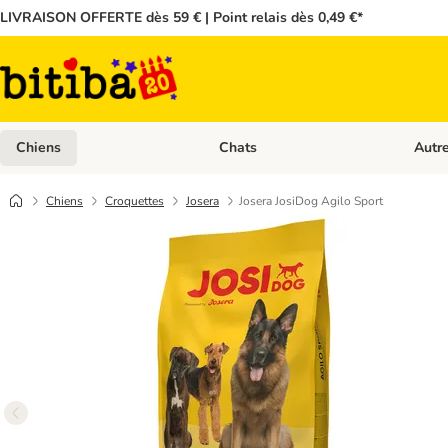
LIVRAISON OFFERTE dès 59 € | Point relais dès 0,49 €*
Chiens
Chats
Autr
Dérouler les catégories: Chiens
Dérouler
Chiens
Croquettes
Josera
Josera JosiDog Agilo Sport