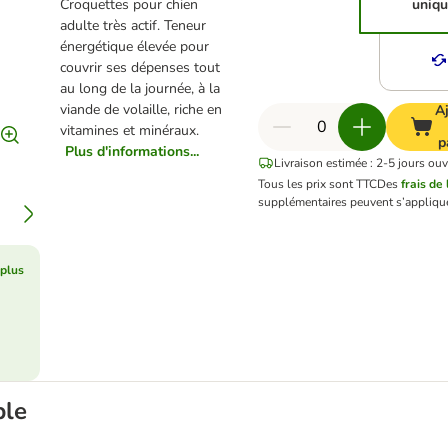
Croquettes pour chien
uniq
adulte très actif. Teneur
énergétique élevée pour
couvrir ses dépenses tout
au long de la journée, à la
viande de volaille, riche en
A
vitamines et minéraux.
p
Plus d'informations...
Livraison estimée : 2-5 jours ouv
Tous les prix sont TTC
Des
frais de 
supplémentaires peuvent s’applique
 plus
ble