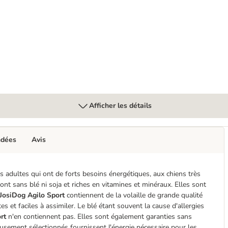
in avec poils pour chien
Afficher les détails
ndées
Avis
s adultes qui ont de forts besoins énergétiques, aux chiens très
sont sans blé ni soja et riches en vitamines et minéraux. Elles sont
 JosiDog Agilo Sport
contiennent de la volaille de grande qualité
 et faciles à assimiler. Le blé étant souvent la cause d'allergies
rt
n'en contiennent pas. Elles sont également garanties sans
gneusement sélectionnés fournissent l'énergie nécessaire pour les