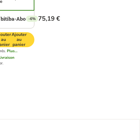
ue
75,19 €
-6%
jouter
Ajouter
au
au
anier
panier
rés.
Plus...
livraison
r.