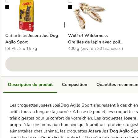
Josera JosiDog Agilo Sport
Wolf of Wilderness Oreilles de lap
Cet article
:
Josera JosiDog
Wolf of Wilderness
Agilo Sport
Oreilles de lapin avec poils
lot % : 2 x 15 kg
pour chien
400 g (environ 20 friandises)
Description du produit
Composition
Quantités recomma
Les croquettes
Josera JosiDog Agilo
Sport s'adressent à des chien
actifs tout au long de la journée. A base de poulet, les croquettes 
très digestes pour le confort de votre chien. Les croquettes
Josera
propre à la consommation humaine qui fournit des protéines digestes
alimentaires chez l'animal, les croquettes
Josera JosiDog Agilo Spo
ajout de soja ni d'ingrédients artificiels. De précieux glucides soi