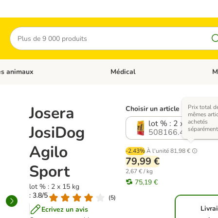
Rechercher
es animaux
Médical
M
 les catégories: Chats
Dérouler les catégories: Autres anima
Déro
Josera
Prix total d
Choisir un article (2 variante
mêmes artic
achetés
lot % : 2 x 15 kg
JosiDog
séparément
508166.4
Agilo
-2.43%
À l'unité
81,98 €
79,99 €
Sport
2,67 € / kg
75,19 €
lot % : 2 x 15 kg
: 3.8/5
(
5
)
Livra
Ecrivez un avis