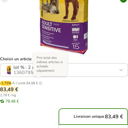
Prix total des
Choisir un article (4 variantes)
mêmes articles si
achetés
lot % : 2 x 15 kg
séparément
1360795.2
-1.75%
À l'unité
84,98 €
83,49 €
2,78 € / kg
78,48 €
83,49 €
Livraison unique