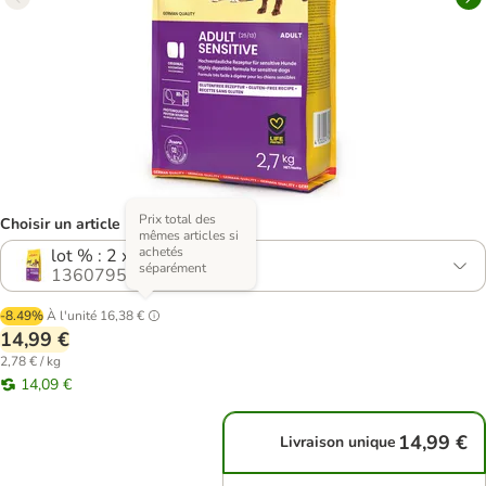
Prix total des
Choisir un article (4 variantes)
mêmes articles si
achetés
lot % : 2 x 2,7 kg
séparément
1360795.4
-8.49%
À l'unité
16,38 €
14,99 €
2,78 € / kg
14,09 €
14,99 €
Livraison unique