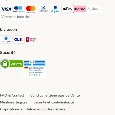
Facture
Facture Payment
Visa Payment Method
carte bleue Payment Method
Master Card Payment Method
Diners Club Payment Method
Paypal Payment Method
Apple Pay Payment Method
Klarna Payment Method
Virement bancaire
Virement bancaire Payment Method
Livraison
Chronopost Shipping Method
GLS Shipping Method
Mondial relay Shipping Method
Sécurité
Security
Security
FAQ & Contact
Conditions Générales de Vente
Mentions légales
Sécurité et confidentialité
Dispositions sur l’élimination des déchets