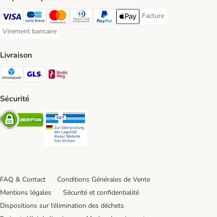
Facture
Facture Payment Metho
Visa Payment Method
carte bleue Payment Method
Master Card Payment Method
Diners Club Payment Method
Paypal Payment Method
Apple Pay Payment Method
Virement bancaire
Virement bancaire Payment Method
Livraison
Chronopost Shipping Method
GLS Shipping Method
Mondial relay Shipping Method
Sécurité
Security
Security
FAQ & Contact
Conditions Générales de Vente
Mentions légales
Sécurité et confidentialité
Dispositions sur l’élimination des déchets