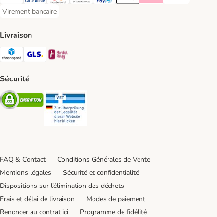
Visa Payment Method
carte bleue Payment Method
Master Card Payment Method
Diners Club Payment Method
Paypal Payment Method
Apple Pay Payment Method
Klarna Payment Method
Virement bancaire
Virement bancaire Payment Method
Livraison
Chronopost Shipping Method
GLS Shipping Method
Mondial relay Shipping Method
Sécurité
Security
Security
FAQ & Contact
Conditions Générales de Vente
Mentions légales
Sécurité et confidentialité
Dispositions sur l’élimination des déchets
Frais et délai de livraison
Modes de paiement
Renoncer au contrat ici
Programme de fidélité