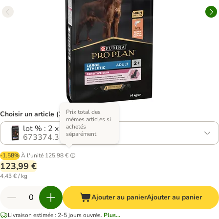
Prix total des
Choisir un article (2 variantes)
mêmes articles si
achetés
lot % : 2 x 14 kg
séparément
673374.3
-1.58%
À l'unité
125,98 €
123,99 €
4,43 € / kg
Ajouter au panier
Ajouter au panier
Livraison estimée : 2-5 jours ouvrés.
Plus...