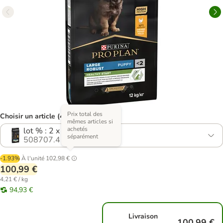
Prix total des
Choisir un article (4 variantes)
mêmes articles si
achetés
lot % : 2 x 12 kg
séparément
508707.4
-1.93%
À l'unité
102,98 €
100,99 €
4,21 € / kg
94,93 €
Livraison
100,99 €