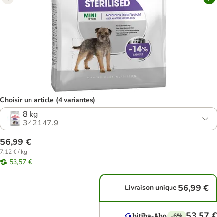
Choisir un article (4 variantes)
8 kg
342147.9
56,99 €
7,12 € / kg
53,57 €
56,99 €
Livraison unique
53,57 €
-6%