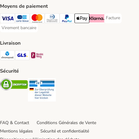
Moyens de paiement
Facture
Facture Payment
Visa Payment Method
carte bleue Payment Method
Master Card Payment Method
Diners Club Payment Method
Paypal Payment Method
Apple Pay Payment Method
Klarna Payment Method
Virement bancaire
Virement bancaire Payment Method
Livraison
Chronopost Shipping Method
GLS Shipping Method
Mondial relay Shipping Method
Sécurité
Security
Security
FAQ & Contact
Conditions Générales de Vente
Mentions légales
Sécurité et confidentialité