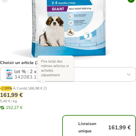
Prix total des
Choisir un article (2 variantes)
mêmes articles si
achetés
lot % : 2 x 15 kg
séparément
342083.12
-2.99%
À l'unité
166,98 €
161,99 €
5,40 € / kg
152,27 €
Livraison
161,99 €
unique