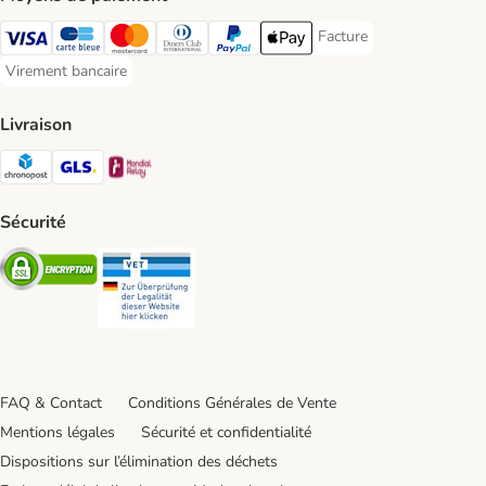
Facture
Facture Payment Metho
Visa Payment Method
carte bleue Payment Method
Master Card Payment Method
Diners Club Payment Method
Paypal Payment Method
Apple Pay Payment Method
Virement bancaire
Virement bancaire Payment Method
Livraison
Chronopost Shipping Method
GLS Shipping Method
Mondial relay Shipping Method
Sécurité
Security
Security
FAQ & Contact
Conditions Générales de Vente
Mentions légales
Sécurité et confidentialité
Dispositions sur l’élimination des déchets