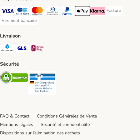
Facture
Facture Payment
Visa Payment Method
carte bleue Payment Method
Master Card Payment Method
Diners Club Payment Method
Paypal Payment Method
Apple Pay Payment Method
Klarna Payment Method
Virement bancaire
Virement bancaire Payment Method
Livraison
Chronopost Shipping Method
GLS Shipping Method
Mondial relay Shipping Method
Sécurité
Security
Security
FAQ & Contact
Conditions Générales de Vente
Mentions légales
Sécurité et confidentialité
Dispositions sur l’élimination des déchets