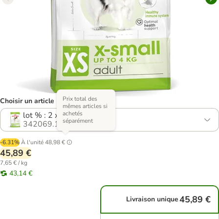
Prix total des
Choisir un article (3 variantes)
mêmes articles si
achetés
lot % : 2 x 3 kg
séparément
342069.16
-6.31%
À l'unité
48,98 €
45,89 €
7,65 € / kg
43,14 €
45,89 €
Livraison unique