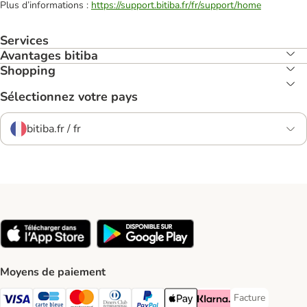
Plus d’informations :
https://support.bitiba.fr/fr/support/home
Services
Avantages bitiba
Shopping
Sélectionnez votre pays
bitiba.fr / fr
Moyens de paiement
Facture
Facture Payment
Visa Payment Method
carte bleue Payment Method
Master Card Payment Method
Diners Club Payment Method
Paypal Payment Method
Apple Pay Payment Method
Klarna Payment Method