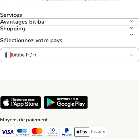
Services
Avantages bitiba
Shopping
Sélectionnez votre pays
bitiba.fr / fr
Moyens de paiement
Facture
Facture Payment Metho
Visa Payment Method
carte bleue Payment Method
Master Card Payment Method
Diners Club Payment Method
Paypal Payment Method
Apple Pay Payment Method