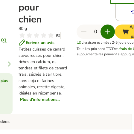
pour
chien
Aj
80 g
(
0
)
p
Ecrivez un avis
Livraison estimée : 2-5 jours ouv
Petites cuisses de canard
Tous les prix sont TTC
Des
frais de 
supplémentaires peuvent s’applique
savoureuses pour chien,
riches en calcium, os
tendres et filets de canard
frais, séchés à l'air libre,
sans soja ni farines
 plus
animales, recette digeste,
idéales en récompense.
Plus d'informations...
ndées