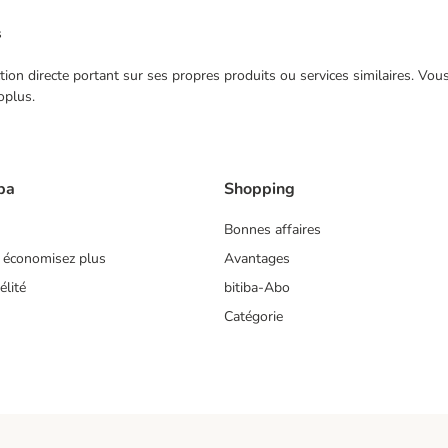
s
ection directe portant sur ses propres produits ou services similaires. V
oplus.
ba
Shopping
Bonnes affaires
 économisez plus
Avantages
lité
bitiba-Abo
Catégorie