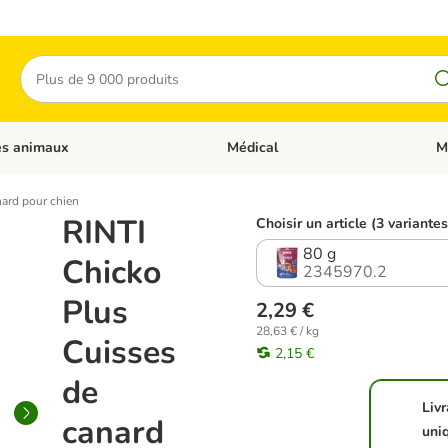
Rechercher
es animaux
Médical
M
 les catégories: Chats
Dérouler les catégories: Autres anima
Déro
nard pour chien
RINTI
Choisir un article (3 variantes
80 g
Chicko
2345970.2
Plus
2,29 €
28,63 € / kg
Cuisses
2,15 €
de
Liv
canard
uni