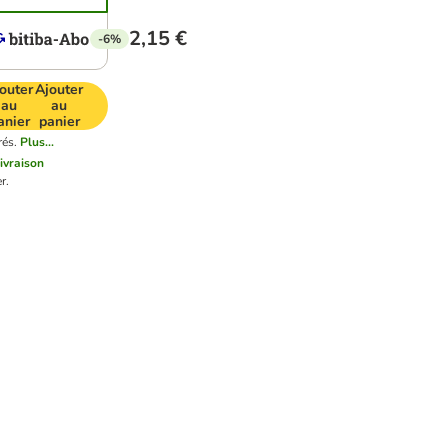
2,15 €
-6%
outer
Ajouter
au
au
anier
panier
rés.
Plus...
livraison
r.