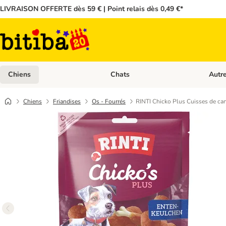
LIVRAISON OFFERTE dès 59 € | Point relais dès 0,49 €*
Chiens
Chats
Autr
Dérouler les catégories: Chiens
Dérouler
Chiens
Friandises
Os - Fourrés
RINTI Chicko Plus Cuisses de ca