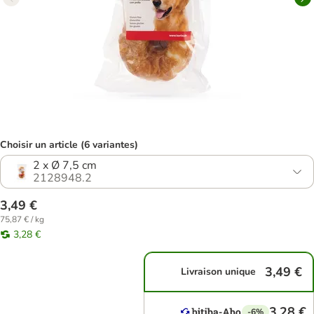
Choisir un article (6 variantes)
2 x Ø 7,5 cm
2128948.2
3,49 €
75,87 € / kg
3,28 €
3,49 €
Livraison unique
3,28 €
-6%