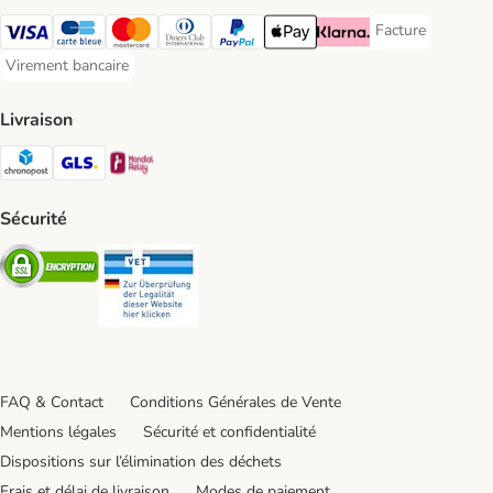
Facture
Facture Payment
Visa Payment Method
carte bleue Payment Method
Master Card Payment Method
Diners Club Payment Method
Paypal Payment Method
Apple Pay Payment Method
Klarna Payment Method
Virement bancaire
Virement bancaire Payment Method
Livraison
Chronopost Shipping Method
GLS Shipping Method
Mondial relay Shipping Method
Sécurité
Security
Security
FAQ & Contact
Conditions Générales de Vente
Mentions légales
Sécurité et confidentialité
Dispositions sur l’élimination des déchets
Frais et délai de livraison
Modes de paiement