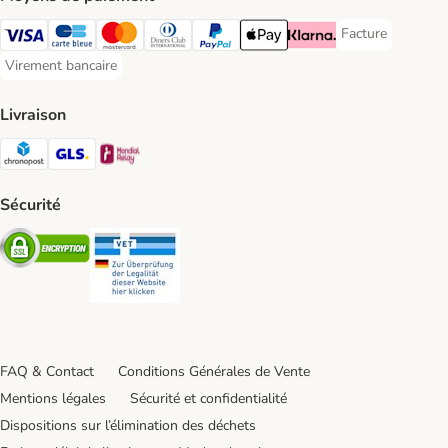
Facture
Facture Payment
Visa Payment Method
carte bleue Payment Method
Master Card Payment Method
Diners Club Payment Method
Paypal Payment Method
Apple Pay Payment Method
Klarna Payment Method
Virement bancaire
Virement bancaire Payment Method
Livraison
Chronopost Shipping Method
GLS Shipping Method
Mondial relay Shipping Method
Sécurité
Security
Security
FAQ & Contact
Conditions Générales de Vente
Mentions légales
Sécurité et confidentialité
Dispositions sur l’élimination des déchets