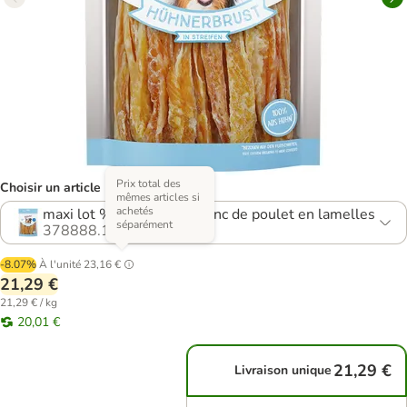
Prix total des
Choisir un article (5 variantes)
mêmes articles si
achetés
maxi lot % : 4 x 250 g, blanc de poulet en lamelles
séparément
378888.11
-8.07%
À l'unité
23,16 €
21,29 €
21,29 € / kg
20,01 €
21,29 €
Livraison unique