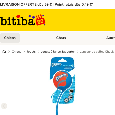
LIVRAISON OFFERTE dès 59 € | Point relais dès 0,49 €*
Chiens
Chats
Autr
Dérouler les catégories: Chiens
Dérouler
Chiens
Jouets
Jouets à lancer/rapporter
Lanceur de balles Chuckit