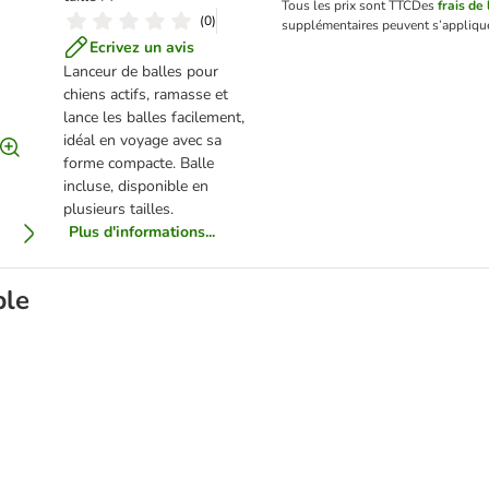
Tous les prix sont TTC
Des
frais de 
(
0
)
supplémentaires peuvent s’appliqu
Ecrivez un avis
Lanceur de balles pour
chiens actifs, ramasse et
lance les balles facilement,
idéal en voyage avec sa
forme compacte. Balle
incluse, disponible en
plusieurs tailles.
Plus d'informations...
ble