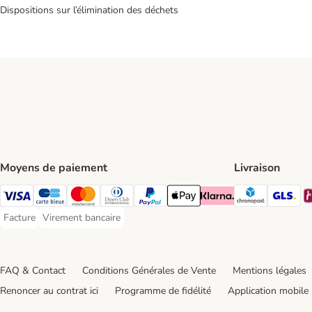
Dispositions sur l’élimination des déchets
Moyens de paiement
Livraison
Chronopos
GL
Visa Payment Method
carte bleue Payment Method
Master Card Payment Method
Diners Club Payment Method
Paypal Payment Method
Apple Pay Payment Method
Klarna Payment Method
Facture
Virement bancaire
Facture Payment Method
Virement bancaire Payment Method
FAQ & Contact
Conditions Générales de Vente
Mentions légales
Renoncer au contrat ici
Programme de fidélité
Application mobile