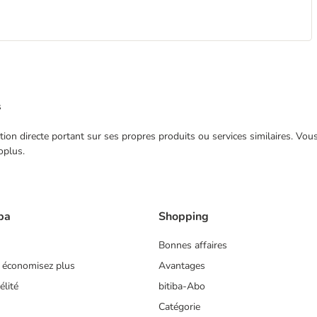
s
ection directe portant sur ses propres produits ou services similaires. V
oplus.
ba
Shopping
Bonnes affaires
 économisez plus
Avantages
lité
bitiba-Abo
Catégorie