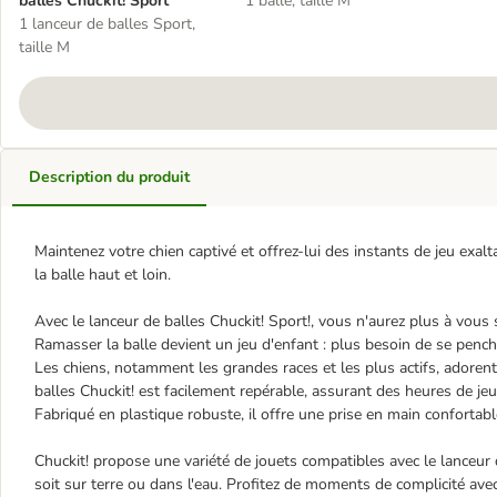
balles Chuckit! Sport
1 balle, taille M
1 lanceur de balles Sport,
taille M
Description du produit
Maintenez votre chien captivé et offrez-lui des instants de jeu exal
la balle haut et loin.
Avec le lanceur de balles Chuckit! Sport!, vous n'aurez plus à vous
Ramasser la balle devient un jeu d'enfant : plus besoin de se pencher
Les chiens, notamment les grandes races et les plus actifs, adorent 
balles Chuckit! est facilement repérable, assurant des heures de j
Fabriqué en plastique robuste, il offre une prise en main confortabl
Chuckit! propose une variété de jouets compatibles avec le lanceur de
soit sur terre ou dans l'eau. Profitez de moments de complicité avec