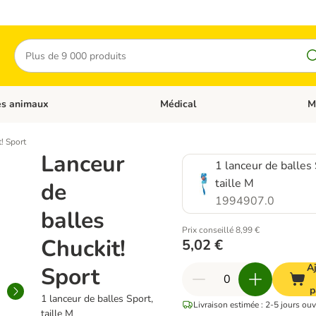
Rechercher
es animaux
Médical
M
 les catégories: Chats
Dérouler les catégories: Autres anima
Déro
! Sport
Lanceur
1 lanceur de balles 
taille M
de
1994907.0
balles
Prix conseillé 8,99 €
Chuckit!
5,02 €
A
Sport
p
1 lanceur de balles Sport,
Livraison estimée : 2-5 jours ouv
taille M