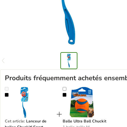
Produits fréquemment achetés ensem
Lanceur de balles Chuckit! Sport
Balle Ultra Ball Chuckit
Cet article
:
Lanceur de
Balle Ultra Ball Chuckit