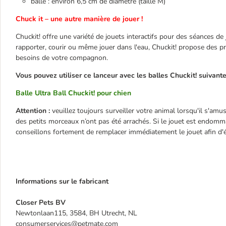
balle : environ 6,5 cm de diamètre (taille M)
Chuck it – une autre manière de jouer !
Chuckit! offre une variété de jouets interactifs pour des séances de
rapporter, courir ou même jouer dans l'eau, Chuckit! propose des p
besoins de votre compagnon.
Vous pouvez utiliser ce lanceur avec les balles Chuckit! suivante
Balle Ultra Ball Chuckit! pour chien
Attention :
veuillez toujours surveiller votre animal lorsqu'il s'amu
des petits morceaux n’ont pas été arrachés. Si le jouet est endomm
conseillons fortement de remplacer immédiatement le jouet afin d'é
Informations sur le fabricant
Closer Pets BV
Newtonlaan115, 3584, BH Utrecht, NL
consumerservices@petmate.com