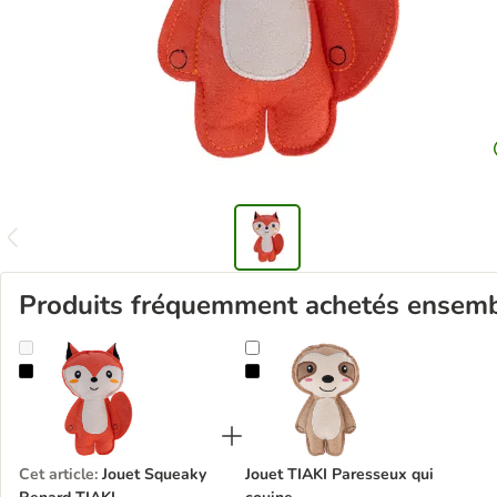
Produits fréquemment achetés ensem
Jouet Squeaky Renard TIAKI
Jouet TIAKI Paresseux qui couine
Cet article
:
Jouet Squeaky
Jouet TIAKI Paresseux qui