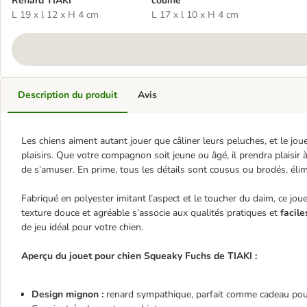
Renard TIAKI
couine
L 19 x l 12 x H 4 cm
L 17 x l 10 x H 4 cm
Description du produit
Avis
Les chiens aiment autant jouer que câliner leurs peluches, et le jou
plaisirs. Que votre compagnon soit jeune ou âgé, il prendra plaisi
de s’amuser. En prime, tous les détails sont cousus ou brodés, élimi
Fabriqué en polyester imitant l’aspect et le toucher du daim, ce jo
texture douce et agréable s’associe aux qualités pratiques et
facile
de jeu idéal pour votre chien.
Aperçu du jouet pour chien Squeaky Fuchs de TIAKI :
Design mignon :
renard sympathique, parfait comme cadeau pour