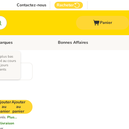
Contactez-nous
Racheter
Panier
arques
Bonnes Affaires
ux
uler les catégories: Médical
Dérouler les catégories: Marques
 plus bas
ué au cours
 jours
m
ents
jouter
Ajouter
au
au
panier
panier
vrés.
Plus...
 livraison
er.