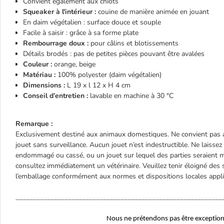
Convient également aux chiots
Squeaker à l'intérieur :
couine de manière animée en jouant
En daim végétalien : surface douce et souple
Facile à saisir : grâce à sa forme plate
Rembourrage doux :
pour câlins et blotissements
Détails brodés : pas de petites pièces pouvant être avalées
Couleur :
orange, beige
Matériau :
100% polyester (daim végétalien)
Dimensions :
L 19 x l 12 x H 4 cm
Conseil d’entretien :
lavable en machine à 30 °C
Remarque :
Exclusivement destiné aux animaux domestiques. Ne convient pas a
jouet sans surveillance. Aucun jouet n’est indestructible. Ne laisse
endommagé ou cassé, ou un jouet sur lequel des parties seraient m
consultez immédiatement un vétérinaire. Veuillez tenir éloigné des 
l’emballage conformément aux normes et dispositions locales appli
___________________________________________________________
Nous ne prétendons pas être exceptionnel