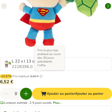
Prix le plus bas
pratiqué au cours
des 30 jours
L 22 x l 13 cm
précédents
l'offre.
2228396.0
-24.97%
Prix habituel
8,69 €
6,52 €
Ajouter au panier
Ajouter au panier
Livraison estimée : 2-5 jours ouvrés.
Plus...