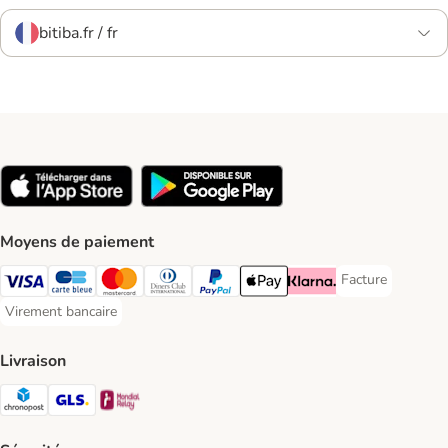
bitiba.fr / fr
Moyens de paiement
Facture
Facture Payment
Visa Payment Method
carte bleue Payment Method
Master Card Payment Method
Diners Club Payment Method
Paypal Payment Method
Apple Pay Payment Method
Klarna Payment Method
Virement bancaire
Virement bancaire Payment Method
Livraison
Chronopost Shipping Method
GLS Shipping Method
Mondial relay Shipping Method