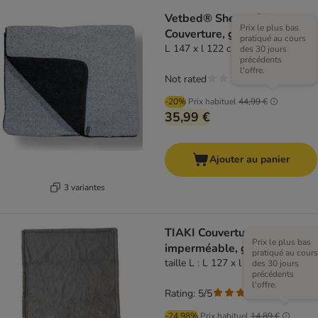
Vetbed® Sherpa Fleece
Prix le plus bas
Couverture, grise
pratiqué au cours
L 147 x l 122 cm
des 30 jours
précédents
l'offre.
Not rated
-20%
Prix habituel
44,99 €
35,99 €
Ajouter au panier
3 variantes
TIAKI Couverture
Prix le plus bas
imperméable, grise
pratiqué au cours
taille L : L 127 x l 101 cm
des 30 jours
précédents
l'offre.
Rating: 5/5
(
1
)
-24.98%
Prix habituel
14,89 €