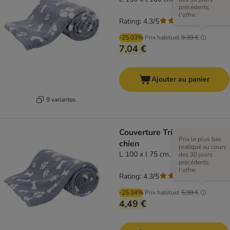
précédents
l'offre.
Rating: 4.3/5
(
3
)
-25.03%
Prix habituel
9,39 €
7,04 €
Ajouter au panier
9 variantes
Couverture Trixie Kenny pour
Prix le plus bas
chien
pratiqué au cours
L 100 x l 75 cm, bleu
des 30 jours
précédents
l'offre.
Rating: 4.3/5
(
3
)
-25.04%
Prix habituel
5,99 €
4,49 €