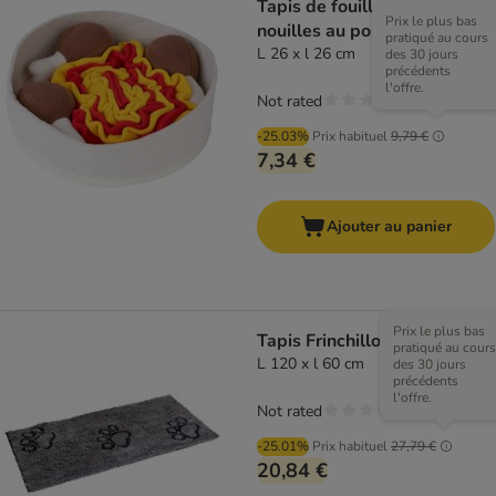
Tapis de fouille Soupe de
Prix le plus bas
nouilles au poulet de TIAKI
pratiqué au cours
L 26 x l 26 cm
des 30 jours
précédents
l'offre.
Not rated
-25.03%
Prix habituel
9,79 €
7,34 €
Ajouter au panier
Prix le plus bas
Tapis Frinchillo, gris
pratiqué au cours
L 120 x l 60 cm
des 30 jours
précédents
l'offre.
Not rated
-25.01%
Prix habituel
27,79 €
20,84 €