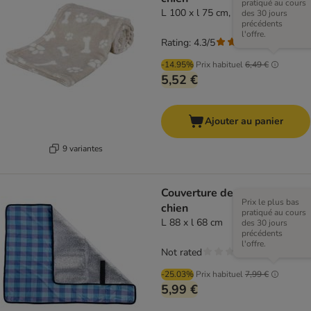
pratiqué au cours
L 100 x l 75 cm, beige
des 30 jours
précédents
l'offre.
Rating: 4.3/5
(
3
)
-14.95%
Prix habituel
6,49 €
5,52 €
Ajouter au panier
9 variantes
Couverture de voyage pour
Prix le plus bas
chien
pratiqué au cours
L 88 x l 68 cm
des 30 jours
précédents
l'offre.
Not rated
-25.03%
Prix habituel
7,99 €
5,99 €