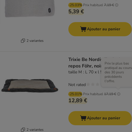
-25.03%
Prix habituel
7,19 €
5,39 €
Ajouter au panier
2 variantes
Trixie Be Nordic Tapis de
Prix le plus bas
repos Föhr, noir/sable
pratiqué au cours
taille M : L 70 x l 55 cm
des 30 jours
précédents
l'offre.
Not rated
-25.01%
Prix habituel
17,19 €
12,89 €
Ajouter au panier
2 variantes