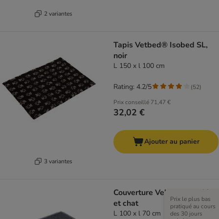
2 variantes
Tapis Vetbed® Isobed SL,
noir
L 150 x l 100 cm
Rating: 4.2/5
(
52
)
Prix conseillé
71,47 €
32,02 €
Ajouter au panier
3 variantes
Couverture Velvet pour chien
Prix le plus bas
et chat
pratiqué au cours
L 100 x l 70 cm
des 30 jours