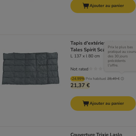
Ajouter au panier
Tapis d'extérieur Nomad
Prix le plus bas
Tales Spirit Scallion
pratiqué au cours
L 137 x l 80 cm
des 30 jours
précédents
l'offre.
Not rated
-24.99%
Prix habituel
28,49 €
21,37 €
Ajouter au panier
Couverture Trixie Laslo