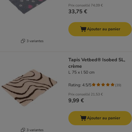
Prix conseillé
74,09 €
33,75 €
Ajouter au panier
3 variantes
Tapis Vetbed® Isobed SL,
crème
L 75 x l 50 cm
Rating: 4.5/5
(
39
)
Prix conseillé
21,53 €
9,99 €
Ajouter au panier
3 variantes