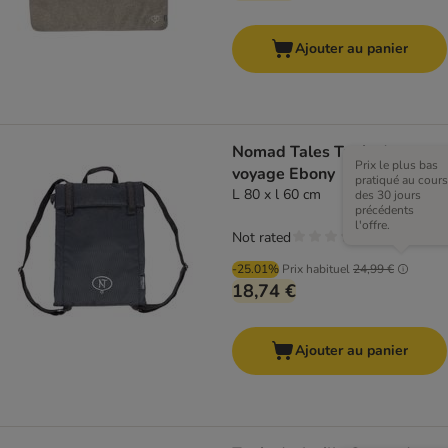
Ajouter au panier
Nomad Tales Tapis de
Prix le plus bas
voyage Ebony
pratiqué au cours
L 80 x l 60 cm
des 30 jours
précédents
l'offre.
Not rated
-25.01%
Prix habituel
24,99 €
18,74 €
Ajouter au panier