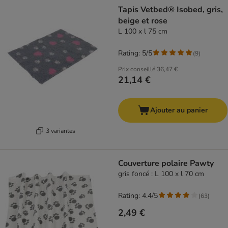
Tapis Vetbed® Isobed, gris,
beige et rose
L 100 x l 75 cm
Rating: 5/5
(
9
)
Prix conseillé
36,47 €
21,14 €
Ajouter au panier
3 variantes
Couverture polaire Pawty
gris foncé : L 100 x l 70 cm
Rating: 4.4/5
(
63
)
2,49 €