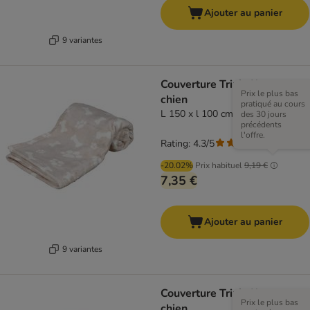
Ajouter au panier
9 variantes
Couverture Trixie Kenny pour
Prix le plus bas
chien
pratiqué au cours
L 150 x l 100 cm, beige
des 30 jours
précédents
l'offre.
Rating: 4.3/5
(
3
)
-20.02%
Prix habituel
9,19 €
7,35 €
Ajouter au panier
9 variantes
Couverture Trixie Kenny pour
Prix le plus bas
chien