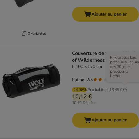
Ajouter au panier
3 variantes
Couverture de voyage Wolf
Prix le plus bas
of Wilderness
pratiqué au cours
L 100 x l 70 cm
des 30 jours
précédents
l'offre.
Rating: 2/5
(
1
)
-24.98%
Prix habituel
13,49 €
10,12 €
10,12 € / pièce
Ajouter au panier