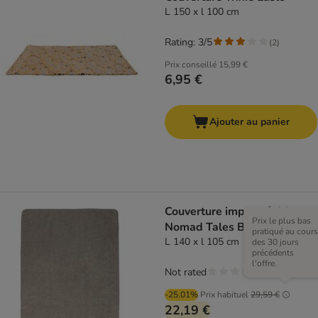
L 150 x l 100 cm
Rating: 3/5
(
2
)
Prix conseillé
15,99 €
6,95 €
Ajouter au panier
Couverture imperméable
Prix le plus bas
Nomad Tales Blush taupe
pratiqué au cours
L 140 x l 105 cm
des 30 jours
précédents
l'offre.
Not rated
-25.01%
Prix habituel
29,59 €
22,19 €