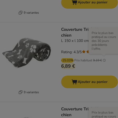
Ajouter au panier
9 variantes
Couverture Trixie Kenny pour
Prix le plus bas
chien
pratiqué au cours
L 150 x l 100 cm, gris
des 30 jours
précédents
l'offre.
Rating: 4.3/5
(
3
)
-25.03%
Prix habituel
9,19 €
6,89 €
Ajouter au panier
9 variantes
Couverture Trixie Kenny pour
Prix le plus bas
chien
pratiqué au cours