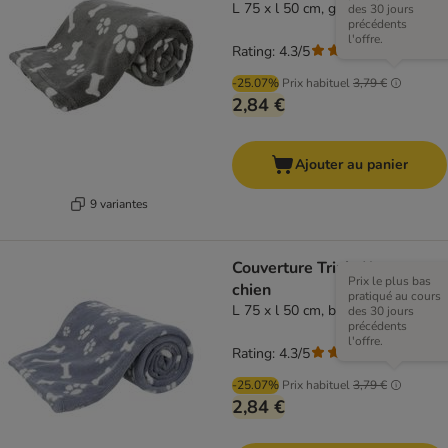
L 75 x l 50 cm, gris
des 30 jours
précédents
l'offre.
Rating: 4.3/5
(
3
)
-25.07%
Prix habituel
3,79 €
2,84 €
Ajouter au panier
9 variantes
Couverture Trixie Kenny pour
Prix le plus bas
chien
pratiqué au cours
L 75 x l 50 cm, bleu
des 30 jours
précédents
l'offre.
Rating: 4.3/5
(
3
)
-25.07%
Prix habituel
3,79 €
2,84 €