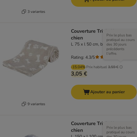
3 variantes
Couverture Trixie Kenny pour
Prix le plus bas
chien
pratiqué au cours
L 75 x l 50 cm, beige
des 30 jours
précédents
l'offre.
Rating: 4.3/5
(
3
)
-15.04%
Prix habituel
3,59 €
3,05 €
Ajouter au panier
9 variantes
Couverture Trixie Kenny pour
Prix le plus bas
chien
pratiqué au cours
L 150 x l 100 cm, bleu
des 30 jours