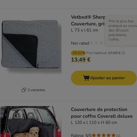
Vetbed® Sherpa Fleece
Prix le plus bas
Couverture, grise
pratiqué au cours
L 73 x l 61 cm
des 30 jours
précédents
l'offre.
Not rated
-25.01%
Prix habituel
17,99 €
13,49 €
Ajouter au panier
3 variantes
Couverture de protection
pour coffre Coverall deluxe
L 120 x l 110 x H 60 cm
Rating: 5/5
(
1
)