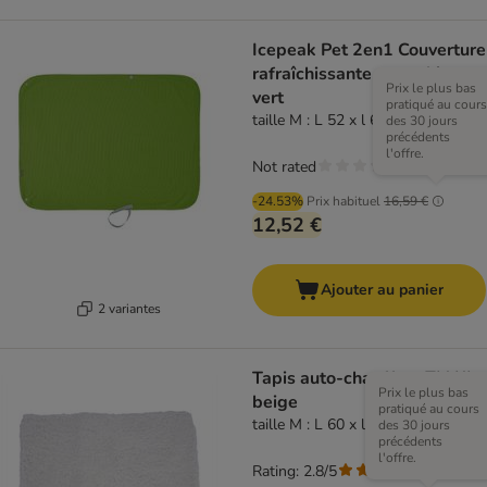
Icepeak Pet 2en1 Couverture
rafraîchissante pour chien,
Prix le plus bas
vert
pratiqué au cours
taille M : L 52 x l 62 cm
des 30 jours
précédents
l'offre.
Not rated
-24.53%
Prix habituel
16,59 €
12,52 €
Ajouter au panier
2 variantes
Tapis auto-chauffant TIAKI,
Prix le plus bas
beige
pratiqué au cours
taille M : L 60 x l 45 cm
des 30 jours
précédents
l'offre.
Rating: 2.8/5
(
4
)