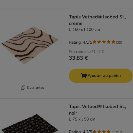
Tapis Vetbed® Isobed SL,
crème
L 150 x l 100 cm
Rating: 4.5/5
(
39
)
Prix conseillé
71,47 €
33,83 €
Ajouter au panier
3 variantes
Tapis Vetbed® Isobed SL,
noir
L 75 x l 50 cm
Rating: 4.2/5
(
52
)