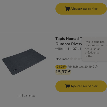
Ajouter au panier
Tapis Nomad Tales Spirit
Prix le plus bas
Outdoor Riverway
pratiqué au cours
taille L : L 107 x l 71 cm
des 30 jours
précédents
l'offre.
Not rated
-24.99%
Prix habituel
20,49 €
15,37 €
Ajouter au panier
2 variantes