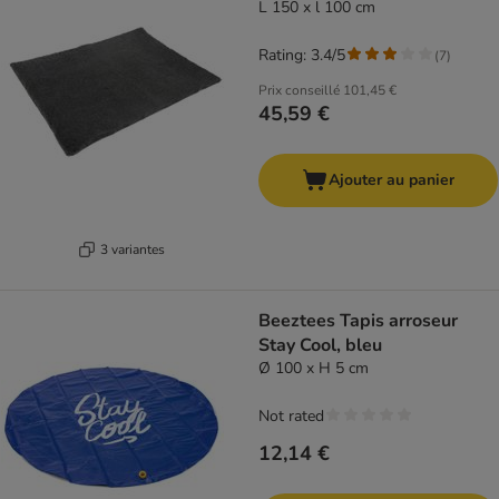
L 150 x l 100 cm
Rating: 3.4/5
(
7
)
Prix conseillé
101,45 €
45,59 €
Ajouter au panier
3 variantes
Beeztees Tapis arroseur
Stay Cool, bleu
Ø 100 x H 5 cm
Not rated
12,14 €