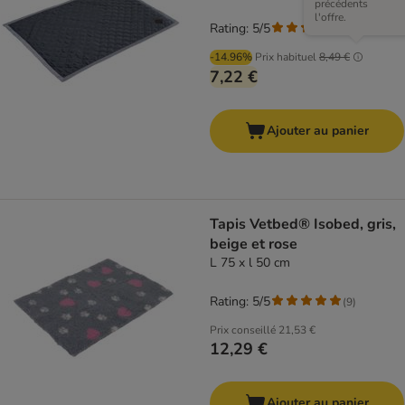
précédents
l'offre.
Rating: 5/5
(
2
)
-14.96%
Prix habituel
8,49 €
7,22 €
Ajouter au panier
Tapis Vetbed® Isobed, gris,
beige et rose
L 75 x l 50 cm
Rating: 5/5
(
9
)
Prix conseillé
21,53 €
12,29 €
Ajouter au panier