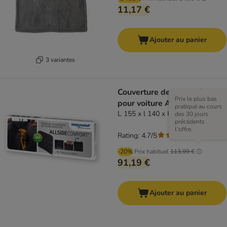
11,17 €
Ajouter au panier
3 variantes
Couverture de protection
Prix le plus bas
pour voiture Allside Comfort
pratiqué au cours
L 155 x l 140 x H 50 cm
des 30 jours
précédents
l'offre.
Rating: 4.7/5
(
3
)
-20%
Prix habituel
113,99 €
91,19 €
Ajouter au panier