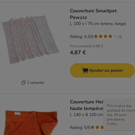
Couverture Smartpet
Pawzzz
L 100 x l 75 cm (crème, beige)
Rating: 4.3/5
(
3
)
Prix conseillé
9,99 €
4,87 €
Ajouter au panier
2 variantes
Couverture Heim lavable à
Prix le plus bas
haute température
pratiqué au cours
L 140 x B 100 cm, terracotta
des 30 jours
précédents
l'offre.
Rating: 5/5
(
3
)