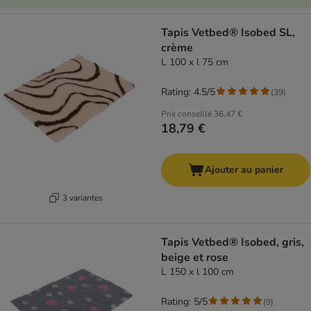
Tapis Vetbed® Isobed SL,
crème
L 100 x l 75 cm
Rating: 4.5/5
(
39
)
Prix conseillé
36,47 €
18,79 €
Ajouter au panier
3 variantes
Tapis Vetbed® Isobed, gris,
beige et rose
L 150 x l 100 cm
Rating: 5/5
(
9
)