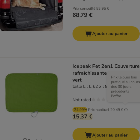
Prix conseillé
83,95 €
68,79 €
Ajouter au panier
Icepeak Pet 2en1 Couverture
rafraîchissante pour chien,
Prix le plus bas
vert
pratiqué au cours
taille L : L 62 x l 84 cm
des 30 jours
précédents
l'offre.
Not rated
-24.99%
Prix habituel
20,49 €
15,37 €
Ajouter au panier