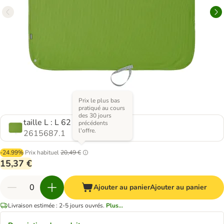
Prix le plus bas
pratiqué au cours
des 30 jours
taille L : L 62 x l 84 cm
précédents
l'offre.
2615687.1
-24.99%
Prix habituel
20,49 €
15,37 €
Ajouter au panier
Ajouter au panier
Livraison estimée : 2-5 jours ouvrés.
Plus...