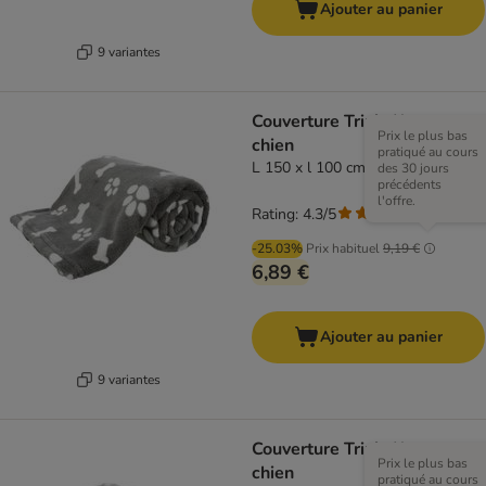
Ajouter au panier
9 variantes
Couverture Trixie Kenny pour
Prix le plus bas
chien
pratiqué au cours
L 150 x l 100 cm, gris
des 30 jours
précédents
l'offre.
Rating: 4.3/5
(
3
)
-25.03%
Prix habituel
9,19 €
6,89 €
Ajouter au panier
9 variantes
Couverture Trixie Kenny pour
Prix le plus bas
chien
pratiqué au cours