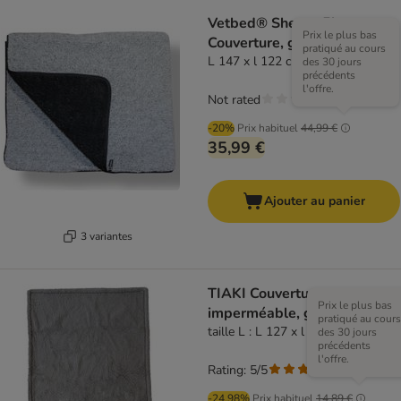
Vetbed® Sherpa Fleece
Prix le plus bas
Couverture, grise
pratiqué au cours
L 147 x l 122 cm
des 30 jours
précédents
l'offre.
Not rated
-20%
Prix habituel
44,99 €
35,99 €
Ajouter au panier
3 variantes
TIAKI Couverture
Prix le plus bas
imperméable, grise
pratiqué au cours
taille L : L 127 x l 101 cm
des 30 jours
précédents
l'offre.
Rating: 5/5
(
1
)
-24.98%
Prix habituel
14,89 €