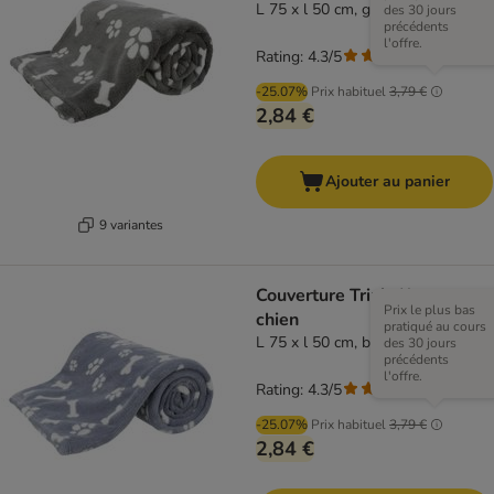
L 75 x l 50 cm, gris
des 30 jours
précédents
l'offre.
Rating: 4.3/5
(
3
)
-25.07%
Prix habituel
3,79 €
2,84 €
Ajouter au panier
9 variantes
Couverture Trixie Kenny pour
Prix le plus bas
chien
pratiqué au cours
L 75 x l 50 cm, bleu
des 30 jours
précédents
l'offre.
Rating: 4.3/5
(
3
)
-25.07%
Prix habituel
3,79 €
2,84 €