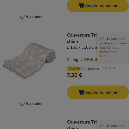
Ajouter au panier
9 variantes
Couverture Trixie Kenny pour
Prix le plus bas
chien
pratiqué au cours
L 150 x l 100 cm, beige
des 30 jours
précédents
l'offre.
Rating: 4.3/5
(
3
)
-20.02%
Prix habituel
9,19 €
7,35 €
Ajouter au panier
9 variantes
Couverture Trixie Kenny pour
Prix le plus bas
chien