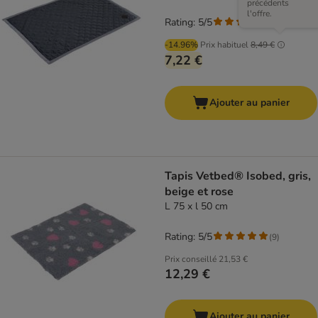
précédents
l'offre.
Rating: 5/5
(
2
)
-14.96%
Prix habituel
8,49 €
7,22 €
Ajouter au panier
Tapis Vetbed® Isobed, gris,
beige et rose
L 75 x l 50 cm
Rating: 5/5
(
9
)
Prix conseillé
21,53 €
12,29 €
Ajouter au panier