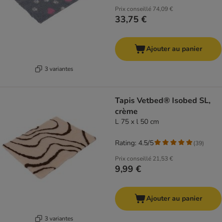
Prix conseillé
74,09 €
33,75 €
Ajouter au panier
3 variantes
Tapis Vetbed® Isobed SL,
crème
L 75 x l 50 cm
Rating: 4.5/5
(
39
)
Prix conseillé
21,53 €
9,99 €
Ajouter au panier
3 variantes