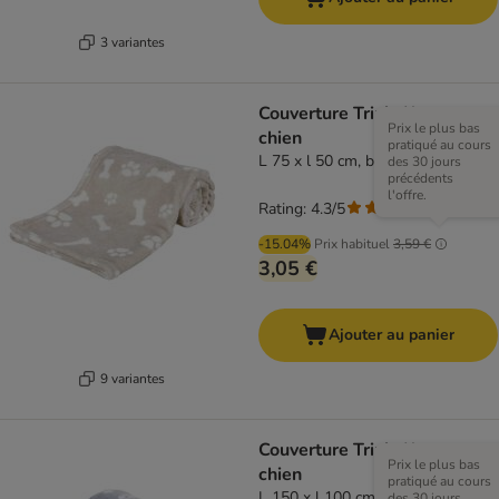
3 variantes
Couverture Trixie Kenny pour
Prix le plus bas
chien
pratiqué au cours
L 75 x l 50 cm, beige
des 30 jours
précédents
l'offre.
Rating: 4.3/5
(
3
)
-15.04%
Prix habituel
3,59 €
3,05 €
Ajouter au panier
9 variantes
Couverture Trixie Kenny pour
Prix le plus bas
chien
pratiqué au cours
L 150 x l 100 cm, bleu
des 30 jours