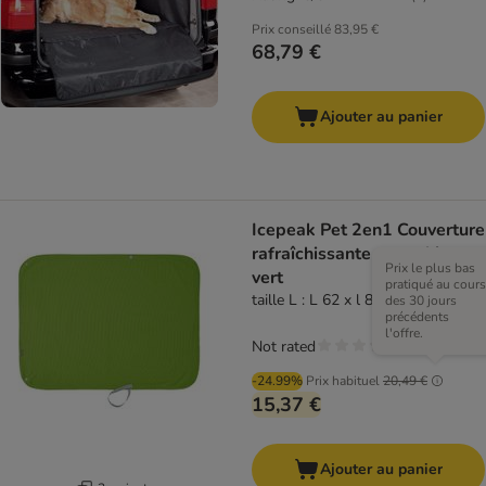
Prix conseillé
83,95 €
68,79 €
Ajouter au panier
Icepeak Pet 2en1 Couverture
rafraîchissante pour chien,
Prix le plus bas
vert
pratiqué au cours
taille L : L 62 x l 84 cm
des 30 jours
précédents
l'offre.
Not rated
-24.99%
Prix habituel
20,49 €
15,37 €
Ajouter au panier