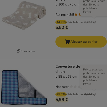
pratiqué au cours
L 100 x l 75 cm, beige
des 30 jours
précédents
l'offre.
Rating: 4.3/5
(
3
)
-14.95%
Prix habituel
6,49 €
5,52 €
Ajouter au panier
9 variantes
Couverture de voyage pour
Prix le plus bas
chien
pratiqué au cours
L 88 x l 68 cm
des 30 jours
précédents
l'offre.
Not rated
-25.03%
Prix habituel
7,99 €
5,99 €