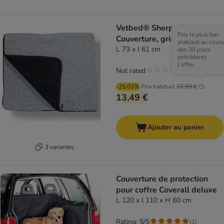
Vetbed® Sherpa Fleece
Prix le plus bas
Couverture, grise
pratiqué au cours
L 73 x l 61 cm
des 30 jours
précédents
l'offre.
Not rated
-25.01%
Prix habituel
17,99 €
13,49 €
Ajouter au panier
3 variantes
Couverture de protection
pour coffre Coverall deluxe
L 120 x l 110 x H 60 cm
Rating: 5/5
(
1
)