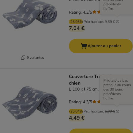
précédents
l'offre.
Rating: 4.3/5
(
3
)
-25.03%
Prix habituel
9,39 €
7,04 €
Ajouter au panier
9 variantes
Couverture Trixie Kenny pour
Prix le plus bas
chien
pratiqué au cours
L 100 x l 75 cm, bleu
des 30 jours
précédents
l'offre.
Rating: 4.3/5
(
3
)
-25.04%
Prix habituel
5,99 €
4,49 €