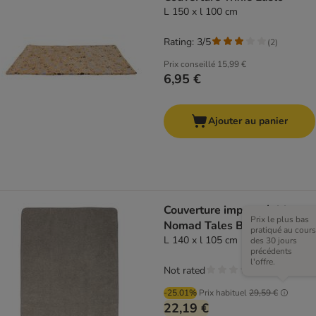
L 150 x l 100 cm
Rating: 3/5
(
2
)
Prix conseillé
15,99 €
6,95 €
Ajouter au panier
Couverture imperméable
Prix le plus bas
Nomad Tales Blush taupe
pratiqué au cours
L 140 x l 105 cm
des 30 jours
précédents
l'offre.
Not rated
-25.01%
Prix habituel
29,59 €
22,19 €