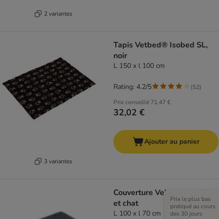
2 variantes
Tapis Vetbed® Isobed SL,
noir
L 150 x l 100 cm
Rating: 4.2/5
(
52
)
Prix conseillé
71,47 €
32,02 €
Ajouter au panier
3 variantes
Couverture Velvet pour chien
Prix le plus bas
et chat
pratiqué au cours
L 100 x l 70 cm
des 30 jours