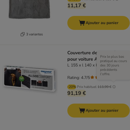
11,17 €
Ajouter au panier
3 variantes
Couverture de protection
Prix le plus bas
pour voiture Allside Comfort
pratiqué au cours
L 155 x l 140 x H 50 cm
des 30 jours
précédents
l'offre.
Rating: 4.7/5
(
3
)
-20%
Prix habituel
113,99 €
91,19 €
Ajouter au panier