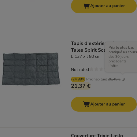
Ajouter au panier
Tapis d'extérieur Nomad
Prix le plus bas
Tales Spirit Scallion
pratiqué au cours
L 137 x l 80 cm
des 30 jours
précédents
l'offre.
Not rated
-24.99%
Prix habituel
28,49 €
21,37 €
Ajouter au panier
Couverture Trixie Laslo