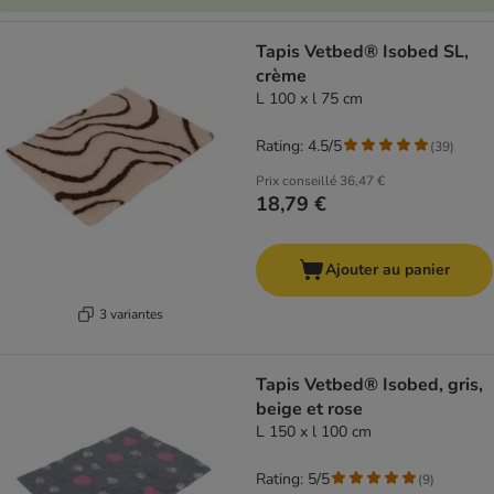
Tapis Vetbed® Isobed SL,
crème
L 100 x l 75 cm
Rating: 4.5/5
(
39
)
Prix conseillé
36,47 €
18,79 €
Ajouter au panier
3 variantes
Tapis Vetbed® Isobed, gris,
beige et rose
L 150 x l 100 cm
Rating: 5/5
(
9
)