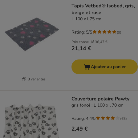
Tapis Vetbed® Isobed, gris,
beige et rose
L 100 x l 75 cm
Rating: 5/5
(
9
)
Prix conseillé
36,47 €
21,14 €
Ajouter au panier
3 variantes
Couverture polaire Pawty
gris foncé : L 100 x l 70 cm
Rating: 4.4/5
(
63
)
2,49 €