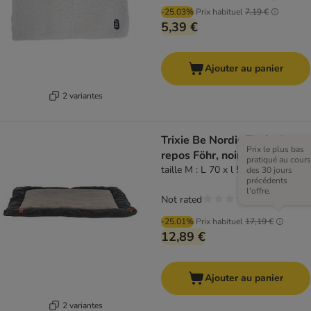
-25.03%
Prix habituel
7,19 €
5,39 €
Ajouter au panier
2 variantes
Trixie Be Nordic Tapis de
Prix le plus bas
repos Föhr, noir/sable
pratiqué au cours
taille M : L 70 x l 55 cm
des 30 jours
précédents
l'offre.
Not rated
-25.01%
Prix habituel
17,19 €
12,89 €
Ajouter au panier
2 variantes