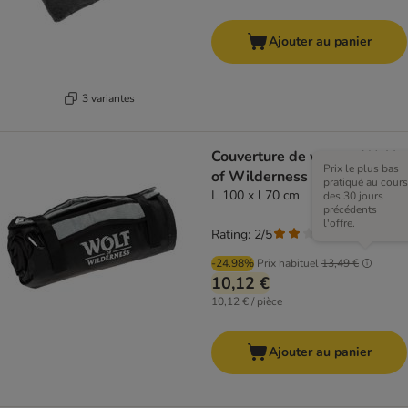
Ajouter au panier
3 variantes
Couverture de voyage Wolf
Prix le plus bas
of Wilderness
pratiqué au cours
L 100 x l 70 cm
des 30 jours
précédents
l'offre.
Rating: 2/5
(
1
)
-24.98%
Prix habituel
13,49 €
10,12 €
10,12 € / pièce
Ajouter au panier