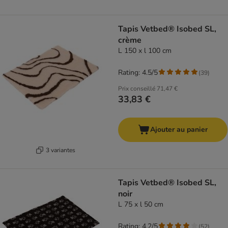
Tapis Vetbed® Isobed SL,
crème
L 150 x l 100 cm
Rating: 4.5/5
(
39
)
Prix conseillé
71,47 €
33,83 €
Ajouter au panier
3 variantes
Tapis Vetbed® Isobed SL,
noir
L 75 x l 50 cm
Rating: 4.2/5
(
52
)