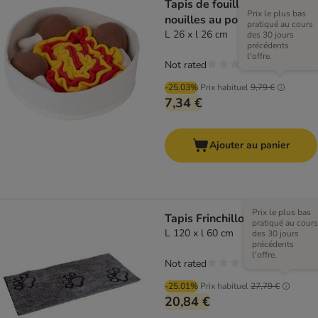
Tapis de fouille Soupe de
Prix le plus bas
nouilles au poulet de TIAKI
pratiqué au cours
L 26 x l 26 cm
des 30 jours
précédents
l'offre.
Not rated
-25.03%
Prix habituel
9,79 €
7,34 €
Ajouter au panier
Prix le plus bas
Tapis Frinchillo, gris
pratiqué au cours
L 120 x l 60 cm
des 30 jours
précédents
l'offre.
Not rated
-25.01%
Prix habituel
27,79 €
20,84 €