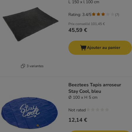
L 150 x l 100 cm
Rating: 3.4/5
(
7
)
Prix conseillé
101,45 €
45,59 €
Ajouter au panier
3 variantes
Beeztees Tapis arroseur
Stay Cool, bleu
Ø 100 x H 5 cm
Not rated
12,14 €