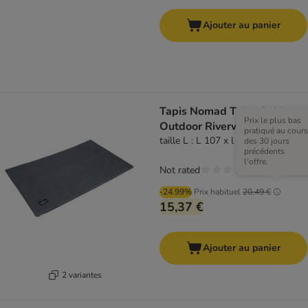
Ajouter au panier
Tapis Nomad Tales Spirit
Prix le plus bas
Outdoor Riverway
pratiqué au cours
taille L : L 107 x l 71 cm
des 30 jours
précédents
l'offre.
Not rated
-24.99%
Prix habituel
20,49 €
15,37 €
Ajouter au panier
2 variantes