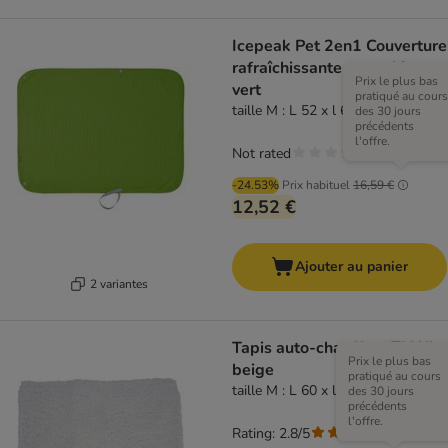
Icepeak Pet 2en1 Couverture
rafraîchissante pour chien,
Prix le plus bas
vert
pratiqué au cours
taille M : L 52 x l 62 cm
des 30 jours
précédents
l'offre.
Not rated
-24.53%
Prix habituel
16,59 €
12,52 €
Ajouter au panier
2 variantes
Tapis auto-chauffant TIAKI,
Prix le plus bas
beige
pratiqué au cours
taille M : L 60 x l 45 cm
des 30 jours
précédents
l'offre.
Rating: 2.8/5
(
4
)