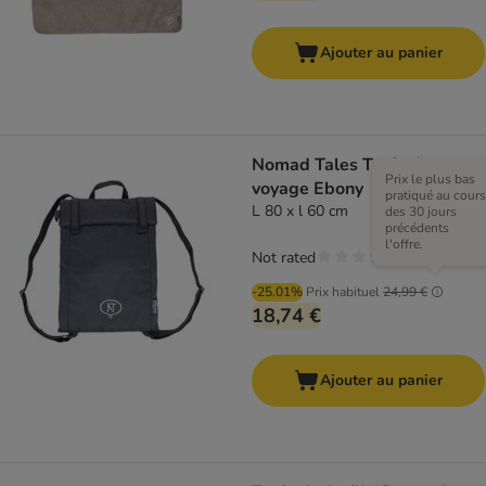
Ajouter au panier
Nomad Tales Tapis de
Prix le plus bas
voyage Ebony
pratiqué au cours
L 80 x l 60 cm
des 30 jours
précédents
l'offre.
Not rated
-25.01%
Prix habituel
24,99 €
18,74 €
Ajouter au panier