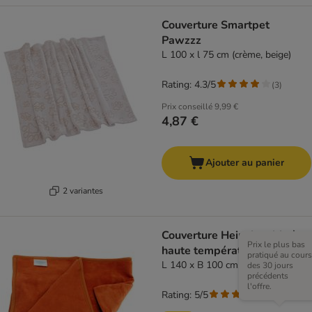
Couverture Smartpet
Pawzzz
L 100 x l 75 cm (crème, beige)
Rating: 4.3/5
(
3
)
Prix conseillé
9,99 €
4,87 €
Ajouter au panier
2 variantes
Couverture Heim lavable à
Prix le plus bas
haute température
pratiqué au cours
L 140 x B 100 cm, terracotta
des 30 jours
précédents
l'offre.
Rating: 5/5
(
3
)