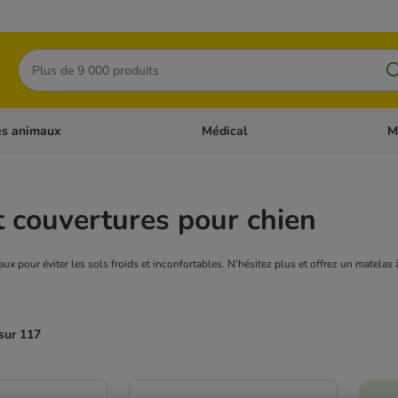
Rechercher
es animaux
Médical
M
 les catégories: Chats
Dérouler les catégories: Autres anima
Déro
t couvertures pour chien
ux pour éviter les sols froids et inconfortables. N'hésitez plus et offrez un matelas 
sur 117