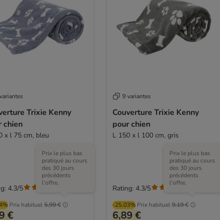
variantes
9 variantes
erture Trixie Kenny
Couverture Trixie Kenny
 chien
pour chien
0 x l 75 cm, bleu
L 150 x l 100 cm, gris
Prix le plus bas
Prix le plus bas
pratiqué au cours
pratiqué au cours
des 30 jours
des 30 jours
précédents
précédents
l'offre.
l'offre.
g: 4.3/5
Rating: 4.3/5
(
3
)
(
3
)
04%
Prix habituel
5,99 €
-25.03%
Prix habituel
9,19 €
9 €
6,89 €