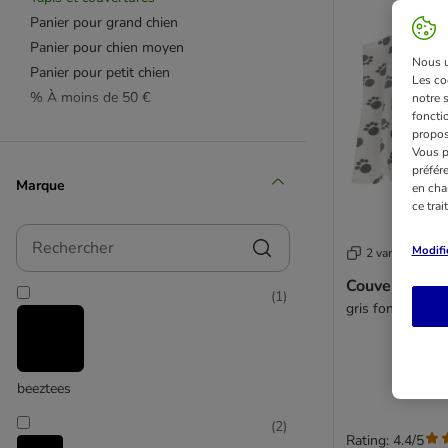
Panier pour grand chien
Panier pour chien moyen
Nous ut
Panier pour petit chien
Les co
% À moins de 50 €
notre 
fonctio
propos
Vous p
préfér
Marque
en cha
ce tra
Rechercher
Modifi
2 variantes
Couverture po
(
1
)
gris foncé : L 1
beeztees
(
2
)
Rating: 4.4/5