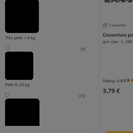
Kleinmetall
(
2
)
2 variantes
Couverture po
Très petit < 4 kg
gris clair : L 15
KONG
(
9
)
Rating: 4.4/5
Petit 5-10 kg
3,79 €
(
25
)