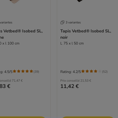
variantes
3 variantes
is Vetbed® Isobed SL,
Tapis Vetbed® Isobed SL,
me
noir
0 x l 100 cm
L 75 x l 50 cm
g: 4.5/5
Rating: 4.2/5
(
39
)
(
52
)
conseillé
71,47 €
Prix conseillé
21,53 €
83 €
11,42 €