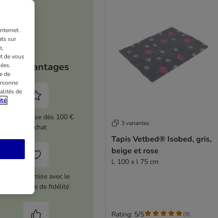
nternet.
ts sur
e,
et de vous
Vos avantages
ées.
e de
ersonne
alités de
ité
5 % de remise dès 100 €
3 variantes
d'achat
Tapis Vetbed® Isobed, gris,
beige et rose
L 100 x l 75 cm
12 € de remise avec le
programme de fidélité
Rating: 5/5
(
9
)