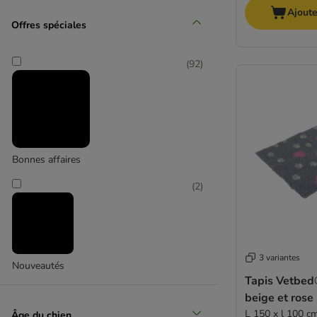
Moyen 11-25 kg
Ajoute
Offres spéciales
(
14
)
(
92
)
Grand 26-44 kg
Bonnes affaires
(
8
)
(
2
)
3 variantes
Nouveautés
Très grand > 45 kg
Tapis Vetbed®
beige et rose
L 150 x l 100 c
Âge du chien