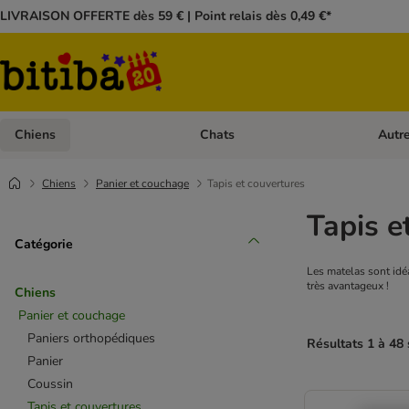
LIVRAISON OFFERTE dès 59 € | Point relais dès 0,49 €*
Chiens
Chats
Autr
Dérouler les catégories: Chiens
Dérouler
Chiens
Panier et couchage
Tapis et couvertures
Tapis e
Catégorie
Les matelas sont idéa
très avantageux !
Chiens
Panier et couchage
Paniers orthopédiques
Résultats 1 à 48 
Panier
Coussin
Tapis et couvertures