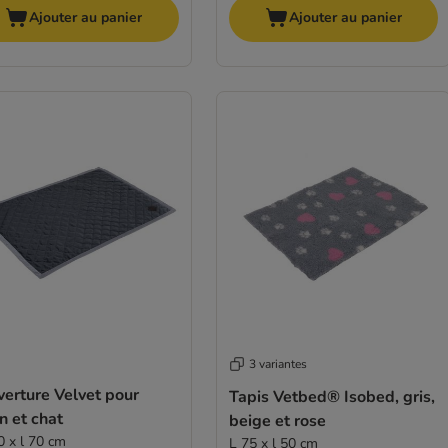
Ajouter au panier
Ajouter au panier
3 variantes
erture Velvet pour
Tapis Vetbed® Isobed, gris,
n et chat
beige et rose
0 x l 70 cm
L 75 x l 50 cm