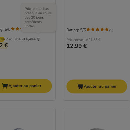
Prix le plus bas
pratiqué au cours
des 30 jours
précédents
l'offre.
g: 5/5
(
2
)
Rating: 5/5
(
9
)
96%
Prix habituel
8,49 €
Prix conseillé
21,53 €
2 €
12,99 €
Ajouter au panier
Ajouter au panier