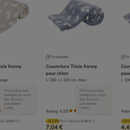
9 variantes
9 
ixie Kenny
Couverture Trixie Kenny
Couv
pour chien
pour
beige
L 150 x l 100 cm, bleu
L 10
Prix le plus bas
Prix le plus bas
pratiqué au cours
pratiqué au cours
des 30 jours
des 30 jours
précédents
précédents
l'offre.
l'offre.
Rating: 4.3/5
Ratin
(
3
)
(
3
)
tuel
3,59 €
-25.03%
Prix habituel
9,39 €
-25.
7,04 €
4,4