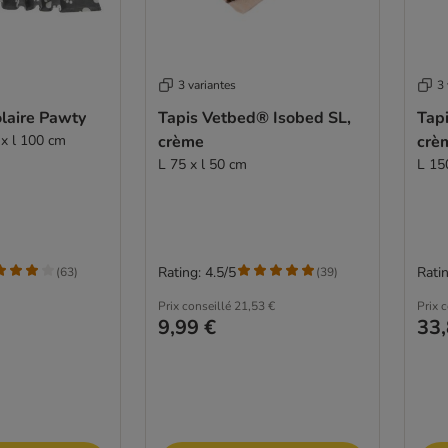
3 variantes
3 
laire Pawty
Tapis Vetbed® Isobed SL,
Tap
0 x l 100 cm
crème
crè
L 75 x l 50 cm
L 15
Rating: 4.5/5
Ratin
(
63
)
(
39
)
Prix conseillé
21,53 €
Prix 
9,99 €
33,