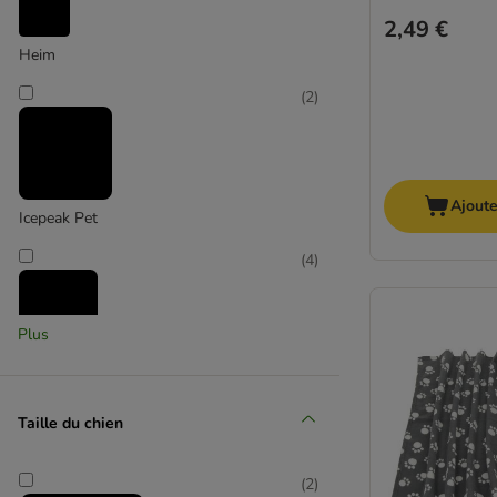
2,49 €
Heim
(
2
)
Ajoute
Icepeak Pet
(
4
)
Plus
Kerbl Pet
(
5
)
Taille du chien
(
2
)