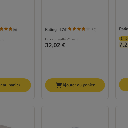
Ratin
Rating: 4.2/5
(
9
)
(
52
)
-14.
9 €
Prix conseillé
71,47 €
7,2
32,02 €
r au panier
Ajouter au panier