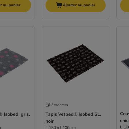
r au panier
Ajouter au panier
3 variantes
Couv
 Isobed, gris,
Tapis Vetbed® Isobed SL,
chie
noir
L 10
m
L 150 x l 100 cm