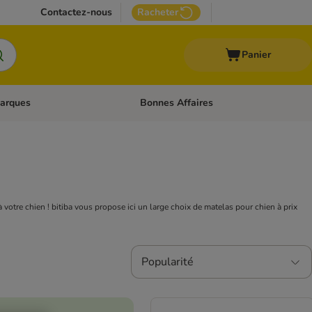
Contactez-nous
Racheter
Panier
arques
Bonnes Affaires
ux
uler les catégories: Médical
Dérouler les catégories: Marques
à votre chien ! bitiba vous propose ici un large choix de matelas pour chien à prix
Popularité