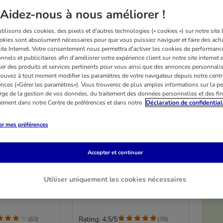
Aidez-nous à nous améliorer !
ilisons des cookies, des pixels et d'autres technologies (« cookies ») sur notre site I
okies sont absolument nécessaires pour que vous puissiez naviguer et faire des acha
site Internet. Votre consentement nous permettra d'activer les cookies de performanc
nnels et publicitaires afin d'améliorer votre expérience client sur notre site internet 
er des produits et services pertinents pour vous ainsi que des annonces personnalis
ouvez à tout moment modifier les paramètres de votre navigateur depuis notre centr
ences («Gérer les paramètres»). Vous trouverez de plus amples informations sur la p
rge de la gestion de vos données, du traitement des données personnelles et des fin
itement dans notre Centre de préférences et dans notre
Déclaration de confidential
er mes préférences
3 variantes
laire Pawty
Tapis Vetbed® Isobed SL,
Accepter et continuer
00 x l 70 cm
crème
L 100 x l 75 cm
Utiliser uniquement les cookies nécessaires
Rating: 4.5/5
(
63
)
(
39
)